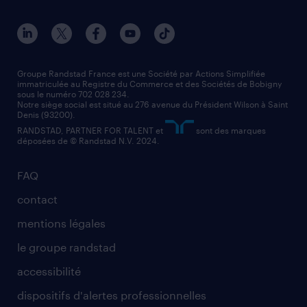
conducteur de poids lourd
nos agences par ville
contact entreprise
manutentionnaire
nos agences par région
faq intérim / recrutement
technico-commercial
nos cabinets de recrutement
assistant administratif
Groupe Randstad France est une Société par Actions Simplifiée
immatriculée au Registre du Commerce et des Sociétés de Bobigny
sous le numéro 702 028 234.
comptable
Notre siège social est situé au 276 avenue du Président Wilson à Saint
Denis (93200).
RANDSTAD, PARTNER FOR TALENT et
sont des marques
déposées de © Randstad N.V. 2024.
FAQ
contact
mentions légales
le groupe randstad
accessibilité
dispositifs d'alertes professionnelles