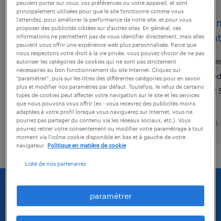
peuvent porter sur vous, vos préférences ou votre appareil, et sont
principalement utilisées pour que le site fonctionne comme vous
l’attendez, pour améliorer la performance de notre site, et pour vous
technicien de
techn
proposer des publicités ciblées sur d’autres sites. En général, ces
maintenance (f/h)
maint
informations ne permettent pas de vous identifier directement, mais elles
peuvent vous offrir une expérience web plus personnalisée. Parce que
nous respectons votre droit à la vie privée, vous pouvez choisir de ne pas
saint-pair-sur-mer, manche
le
autoriser les catégories de cookies qui ne sont pas strictement
nécessaires au bon fonctionnement du site Internet. Cliquez sur
cdi
cd
“paramétrer”, puis sur les titres des différentes catégories pour en savoir
plus et modifier nos paramètres par défaut. Toutefois, le refus de certains
31 000 € par année
2 
types de cookies peut affecter votre navigation sur le site et les services
que nous pouvons vous offrir (ex : vous recevrez des publicités moins
adaptées à votre profil lorsque vous naviguerez sur Internet, vous ne
pourrez pas partager du contenu via les réseaux sociaux, etc.). Vous
publié le 6 mars 2026
publié
pourrez retirer votre consentement ou modifier votre paramétrage à tout
moment via l’icône cookie disponible en bas et à gauche de votre
navigateur.
Politique en matière de cookie
Liste de nos partenaires
paramétrer