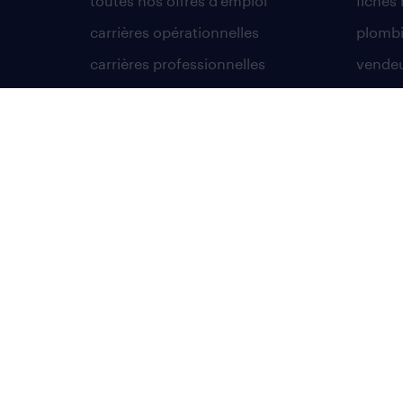
toutes nos offres d'emploi
fiches
carrières opérationnelles
plombi
carrières professionnelles
vende
candidature spontanée
agent 
créer un compte candidat
conduc
manute
techni
être intérimaire
assista
avantages intérimaires randstad
compt
app talent / portail web
faq candidat / intérimaire