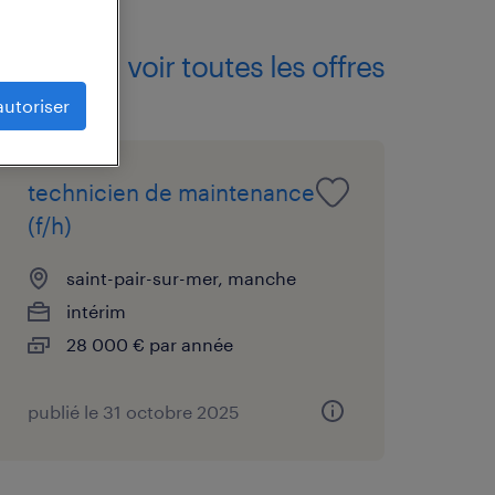
voir toutes les offres
autoriser
technicien de maintenance
(f/h)
saint-pair-sur-mer, manche
intérim
28 000 € par année
publié le 31 octobre 2025