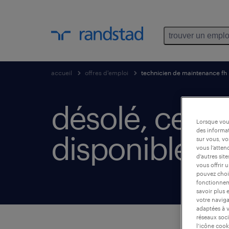
trouver un emplo
accueil
offres d'emploi
technicien de maintenance fh
désolé, cette 
Lorsque vous
des informat
disponible.
sur vous, vo
vous l’atten
d’autres sit
vous offrir 
pouvez chois
fonctionneme
savoir plus 
votre naviga
adaptées à v
réseaux soci
l’icône cook