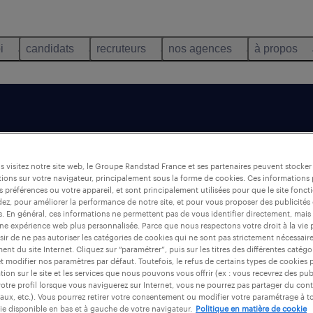
i
candidats
recruteurs
nos agences
à propos
offre n'est plus
 visitez notre site web, le Groupe Randstad France et ses partenaires peuvent stocker
ions sur votre navigateur, principalement sous la forme de cookies. Ces informations
s préférences ou votre appareil, et sont principalement utilisées pour que le site fo
dez, pour améliorer la performance de notre site, et pour vous proposer des publicités 
es. En général, ces informations ne permettent pas de vous identifier directement, mais
une expérience web plus personnalisée. Parce que nous respectons votre droit à la vie 
ir de ne pas autoriser les catégories de cookies qui ne sont pas strictement nécessair
nt du site Internet. Cliquez sur “paramétrer”, puis sur les titres des différentes catég
et modifier nos paramètres par défaut. Toutefois, le refus de certains types de cookies 
tion sur le site et les services que nous pouvons vous offrir (ex : vous recevrez des pu
otre profil lorsque vous naviguerez sur Internet, vous ne pourrez pas partager du cont
aux, etc.). Vous pourrez retirer votre consentement ou modifier votre paramétrage à 
ie disponible en bas et à gauche de votre navigateur.
Politique en matière de cookie