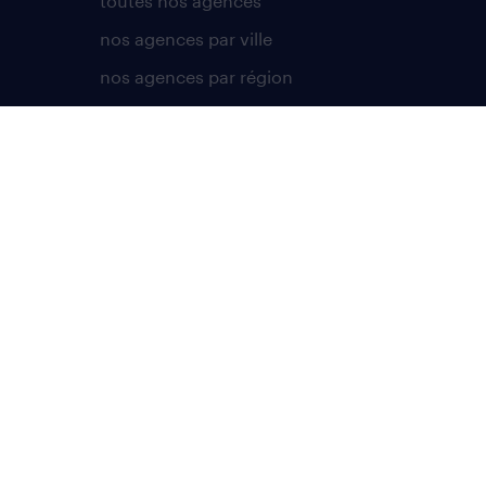
toutes nos agences
nos agences par ville
nos agences par région
nos cabinets de recrutement