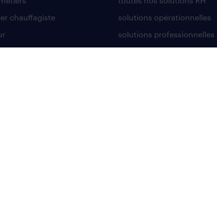
 métiers
toutes nos solutions RH
er chauffagiste
solutions opérationnelles
ur
solutions professionnelles
de fabrication
contact entreprise
teur de poids lourd
faq intérim / recrutement
ntionnaire
co-commercial
nt administratif
able