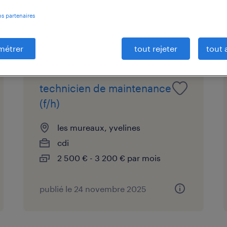
os partenaires
t vous intéresser.
métrer
tout rejeter
tout 
technicien de maintenance
(f/h)
les mureaux, yvelines
cdi
2 500 € - 3 200 € par mois
publié le 24 novembre 2025