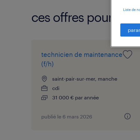
Liste de n
ces offres pourraien
para
technicien de maintenance
(f/h)
saint-pair-sur-mer, manche
cdi
31 000 € par année
publié le 6 mars 2026