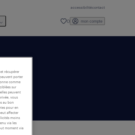
accessibilité
contact
0
mon compte
 et récupérer
 peuvent porter
nctionne comme
ciblées sur
 elles peuvent
privée, vous
es au bon
ories pour en
peut affecter
blicités moins
enu via les
tout moment via