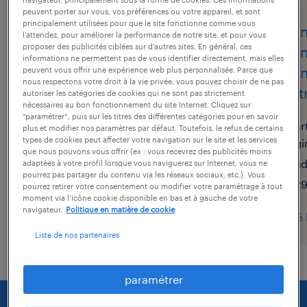
peuvent porter sur vous, vos préférences ou votre appareil, et sont
principalement utilisées pour que le site fonctionne comme vous
technicien industrie /
techn
l’attendez, pour améliorer la performance de notre site, et pour vous
proposer des publicités ciblées sur d’autres sites. En général, ces
technicien collectivités
techn
informations ne permettent pas de vous identifier directement, mais elles
(f/h)
techn
peuvent vous offrir une expérience web plus personnalisée. Parce que
nous respectons votre droit à la vie privée, vous pouvez choisir de ne pas
élect
autoriser les catégories de cookies qui ne sont pas strictement
cormeilles-en-parisis, val-
nécessaires au bon fonctionnement du site Internet. Cliquez sur
“paramétrer”, puis sur les titres des différentes catégories pour en savoir
d'oise
ar
plus et modifier nos paramètres par défaut. Toutefois, le refus de certains
types de cookies peut affecter votre navigation sur le site et les services
cdi
gi
que nous pouvons vous offrir (ex : vous recevrez des publicités moins
32 000 € par année
cd
adaptées à votre profil lorsque vous naviguerez sur Internet, vous ne
pourrez pas partager du contenu via les réseaux sociaux, etc.). Vous
29
pourrez retirer votre consentement ou modifier votre paramétrage à tout
moment via l’icône cookie disponible en bas et à gauche de votre
navigateur.
Politique en matière de cookie
publié le 27 juillet 2026
publié 
Liste de nos partenaires
paramétrer