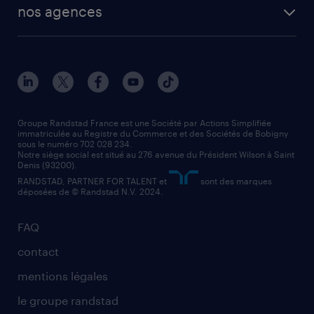
vendeur
nos agences
solutions opérationnelles
agent de fabrication
toutes nos agences
solutions professionnelles
conducteur de poids lourd
nos agences par ville
contact entreprise
manutentionnaire
nos agences par région
faq intérim / recrutement
technico-commercial
nos cabinets de recrutement
assistant administratif
Groupe Randstad France est une Société par Actions Simplifiée
immatriculée au Registre du Commerce et des Sociétés de Bobigny
sous le numéro 702 028 234.
comptable
Notre siège social est situé au 276 avenue du Président Wilson à Saint
Denis (93200).
RANDSTAD, PARTNER FOR TALENT et
sont des marques
déposées de © Randstad N.V. 2024.
FAQ
contact
mentions légales
le groupe randstad