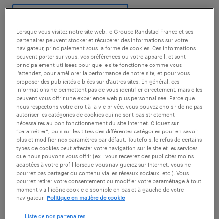
découvrir nos offres
Lorsque vous visitez notre site web, le Groupe Randstad France et ses
partenaires peuvent stocker et récupérer des informations sur votre
navigateur, principalement sous la forme de cookies. Ces informations
peuvent porter sur vous, vos préférences ou votre appareil, et sont
principalement utilisées pour que le site fonctionne comme vous
l’attendez, pour améliorer la performance de notre site, et pour vous
1
proposer des publicités ciblées sur d’autres sites. En général, ces
informations ne permettent pas de vous identifier directement, mais elles
salaire moyen au poste de
peuvent vous offrir une expérience web plus personnalisée. Parce que
nous respectons votre droit à la vie privée, vous pouvez choisir de ne pas
autoriser les catégories de cookies qui ne sont pas strictement
chargé de communication
nécessaires au bon fonctionnement du site Internet. Cliquez sur
“paramétrer”, puis sur les titres des différentes catégories pour en savoir
plus et modifier nos paramètres par défaut. Toutefois, le refus de certains
types de cookies peut affecter votre navigation sur le site et les services
que nous pouvons vous offrir (ex : vous recevrez des publicités moins
adaptées à votre profil lorsque vous naviguerez sur Internet, vous ne
Le
salaire d'un chargé de communication
est
pourrez pas partager du contenu via les réseaux sociaux, etc.). Vous
défini par la convention collective des
pourrez retirer votre consentement ou modifier votre paramétrage à tout
moment via l’icône cookie disponible en bas et à gauche de votre
entreprises de la publicité et assimilées. Le
navigateur.
Politique en matière de cookie
salaire d'un chargé de communication
Liste de nos partenaires