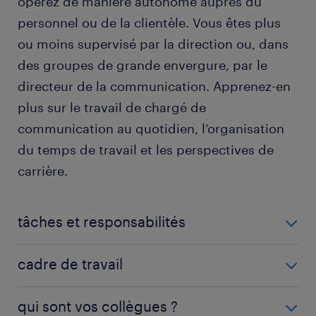
opérez de manière autonome auprès du
personnel ou de la clientèle. Vous êtes plus
ou moins supervisé par la direction ou, dans
des groupes de grande envergure, par le
directeur de la communication. Apprenez-en
plus sur le travail de chargé de
communication au quotidien, l’organisation
du temps de travail et les perspectives de
carrière.
tâches et responsabilités
Le chargé de communication organise son
cadre de travail
quotidien autour de tâches successives qui varient
selon l'entreprise ou le produit à promouvoir, la cible
La profession de chargé de communication s'exerce
qui sont vos collègues ?
à atteindre, l'ampleur et la durée de la campagne.
avant tout en intérieur dans des conditions