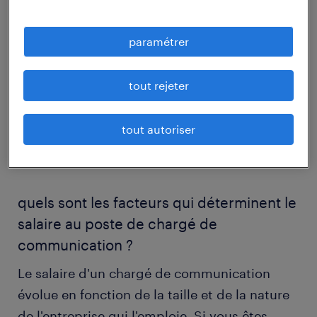
débutant commence à environ 2000 € bruts
par mois, soit 1500 € nets. Après quelques
paramétrer
années d'expérience, il peut rapidement
atteindre 3000 € bruts, soit plus de 2300 €
tout rejeter
nets mensuels. En fin de carrière, un chargé
de communication très qualifié peut espérer
tout autoriser
gagner plus de 4500 € bruts par mois, soit
plus de 3500 € nets.
quels sont les facteurs qui déterminent le
salaire au poste de chargé de
communication ?
Le salaire d'un chargé de communication
évolue en fonction de la taille et de la nature
de l'entreprise qui l'emploie. Si vous êtes