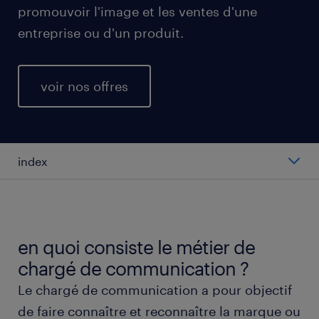
promouvoir l'image et les ventes d'une
entreprise ou d'un produit.
voir nos offres
index
salaire moyen au poste de chargé de
communication
en quoi consiste le métier de
types de postes de chargé de communication
chargé de communication ?
Le chargé de communication a pour objectif
travailler en tant que chargé de communication
de faire connaître et reconnaître la marque ou