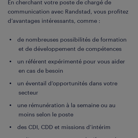
rapidement directeur de clientèle ou de la
En cherchant votre poste de chargé de
composer une stratégie de communication
communication. Même si les entreprises privées de
globale ou spécifique
communication avec Randstad, vous profitez
moyenne et de grande taille recrutent davantage,
d’avantages intéressants, comme :
effectuer une étude de marché chiffrée et
les associations, les collectivités ou les organismes
argumentée
publics ont aussi recours à votre expertise, que ce
de nombreuses possibilités de formation
soit comme employé ou comme consultant
élaborer un plan média précis et détaillé
indépendant.
et de développement de compétences
commander ou créer des supports (journal,
vidéo, affiche, catalogue)
un référent expérimenté pour vous aider
en cas de besoin
procéder au lancement de la campagne
numérique ou physique
un éventail d’opportunités dans votre
accompagner assidûment l'exécution de
secteur
chaque phase de la campagne
une rémunération à la semaine ou au
organiser en ligne et sur site les événements
moins selon le poste
(concours, rencontre, concert…)
des CDI, CDD et missions d’intérim
coordonner des réunions et des points d'étapes
adapter et affiner la stratégie au fur et à mesure