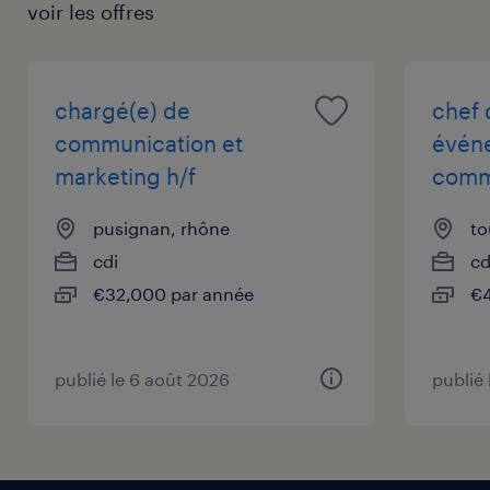
voir les offres
chargé(e) de
chef 
communication et
événe
marketing h/f
commu
pusignan, rhône
to
cdi
cd
€32,000 par année
€4
publié le 6 août 2026
publié 