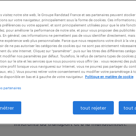
 visitez notre site web, le Groupe Randstad France et ses partenaires peuvent stocker
ions sur votre navigateur, principalement sous la forme de cookies. Ces informations
s préférences ou votre appareil, et sont principalement utilisées pour que le site fo
dez, pour améliorer la performance de notre site, et pour vous proposer des publicités 
es. En général, ces informations ne permettent pas de vous identifier directement, mais
une expérience web plus personnalisée. Parce que nous respectons votre droit à la vie 
ir de ne pas autoriser les catégories de cookies qui ne sont pas strictement nécessair
nt du site Internet. Cliquez sur “paramétrer”, puis sur les titres des différentes catég
et modifier nos paramètres par défaut. Toutefois, le refus de certains types de cookies 
en quoi consiste le métier d’emballe
tion sur le site et les services que nous pouvons vous offrir (ex : vous recevrez des pu
otre profil lorsque vous naviguerez sur Internet, vous ne pourrez pas partager du cont
L’emballeur a pour rôle principal de conditio
aux, etc.). Vous pourrez retirer votre consentement ou modifier votre paramétrage à 
expédiées. À ce poste essentiel à la bonne ma
ie disponible en bas et à gauche de votre navigateur.
Politique en matière de cookie
vous réalisez l’ensemble des opérations de co
os partenaires
livraison de marchandises en sécurité. De piè
consommables, vous manipulez tout type de pr
métrer
tout rejeter
tout 
l’article concerné, vous choisissez l’emballag
inhérents au transport et à la manutention.