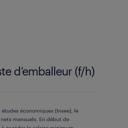
te d’emballeur (f/h)
es études économiques (Insee), le
€ nets mensuels. En début de
e à excéder le salaire minimum.