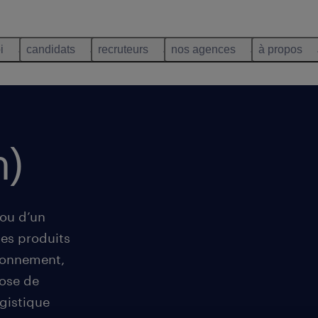
i
candidats
recruteurs
nos agences
à propos
h)
 ou d’un
des produits
tionnement,
pose de
gistique