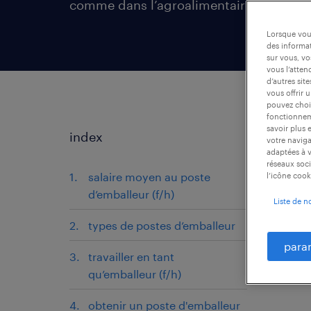
comme dans l’agroalimentaire.
Lorsque vous
des informat
sur vous, vo
vous l’atten
d’autres sit
vous offrir 
pouvez chois
fonctionneme
savoir plus 
index
votre naviga
adaptées à v
réseaux soci
salaire moyen au poste
l’icône cook
d’emballeur (f/h)
Liste de n
types de postes d’emballeur
para
travailler en tant
qu’emballeur (f/h)
obtenir un poste d'emballeur