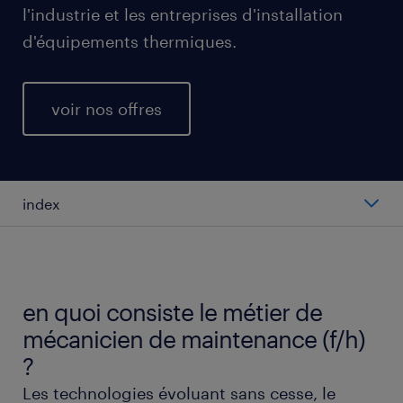
l'industrie et les entreprises d'installation
d'équipements thermiques.
voir nos offres
index
salaire moyen au poste de mécanicien de
maintenance
en quoi consiste le métier de
types de postes de mécanicien de maintenance
mécanicien de maintenance (f/h)
?
travailler en tant que mécanicien de
Les technologies évoluant sans cesse, le
maintenance (f/h)