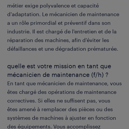
métier exige polyvalence et capacité
d'adaptation. Le mécanicien de maintenance
obtenir un poste de mécanicien de maintenance
(f/h) avec randstad
a un rôle primordial et préventif dans son
industrie. Il est chargé de l'entretien et de la
formation et compétences
réparation des machines, afin d'éviter les
défaillances et une dégradation prématurée.
FAQs
quelle est votre mission en tant que
nos offres d’emploi par département
mécanicien de maintenance (f/h) ?
En tant que mécanicien de maintenance, vous
métiers associés
êtes chargé des opérations de maintenance
correctives. Si elles ne suffisent pas, vous
êtes amené à remplacer des pièces ou des
systèmes de machines à ajuster en fonction
des équipements. Vous accomplissez