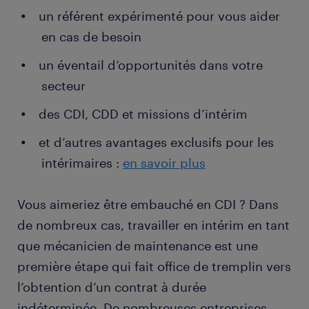
de panne d'un appareil. Il est force de proposition
un référent expérimenté pour vous aider
dans l'entreprise afin d'éviter toute rupture des
en cas de besoin
chaînes de production. Dans certains cas, il est
un éventail d’opportunités dans votre
chargé du suivi de ses interventions par la
commande et l'achat des pièces de remplacement.
secteur
des CDI, CDD et missions d’intérim
et d’autres avantages exclusifs pour les
intérimaires :
en savoir plus
Vous aimeriez être embauché en CDI ? Dans
de nombreux cas, travailler en intérim en tant
que mécanicien de maintenance est une
première étape qui fait office de tremplin vers
l’obtention d’un contrat à durée
indéterminée. De nombreuses entreprises