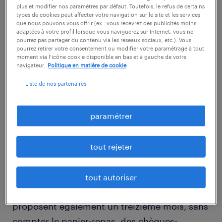
mécanicien de
plus et modifier nos paramètres par défaut. Toutefois, le refus de certains
types de cookies peut affecter votre navigation sur le site et les services
maintenance
que nous pouvons vous offrir (ex : vous recevrez des publicités moins
adaptées à votre profil lorsque vous naviguerez sur Internet, vous ne
pourrez pas partager du contenu via les réseaux sociaux, etc.). Vous
pourrez retirer votre consentement ou modifier votre paramétrage à tout
moment via l’icône cookie disponible en bas et à gauche de votre
navigateur.
Politique en matière de cookie
Le salaire d'un mécanicien de maintenance se
Liste de nos partenaires
situe dans une fourchette allant de 24 000 €
à 48 000 € brut par an. Un débutant
paramétrer
commence typiquement avec un salaire de
1800 € par mois environ, pour ensuite
atteindre 2500 € après plusieurs années
tout rejeter
d'expérience. Les mécaniciens bénéficient de
diverses primes (participation,
tout autoriser
intéressement…). Les grandes entreprises
proposent également un treizième mois, sans
compter le panier-repas, des chèques-