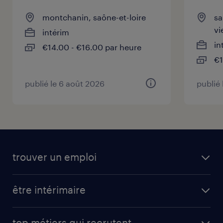
montchanin, saône-et-loire
sa
vi
intérim
in
€14.00 - €16.00 par heure
€1
publié le 6 août 2026
publié
trouver un emploi
être intérimaire
top métiers qui recrutent