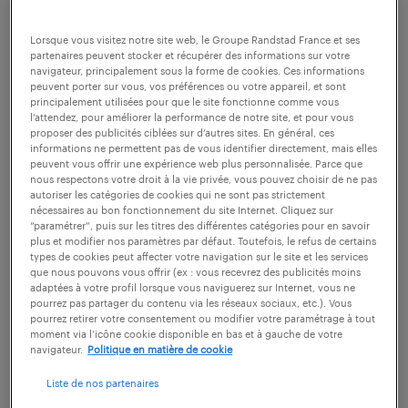
certaines des informations figurant sur le CV
d'un candidat, telles que son nom, ses
Lorsque vous visitez notre site web, le Groupe Randstad France et ses
partenaires peuvent stocker et récupérer des informations sur votre
antécédents professionnels, ses études, ses
navigateur, principalement sous la forme de cookies. Ces informations
peuvent porter sur vous, vos préférences ou votre appareil, et sont
diplômes et ses certifications. Il est
principalement utilisées pour que le site fonctionne comme vous
l’attendez, pour améliorer la performance de notre site, et pour vous
également utilisé pour s’assurer de l'intégrité
proposer des publicités ciblées sur d’autres sites. En général, ces
du candidat. La pratique est courante : selon
informations ne permettent pas de vous identifier directement, mais elles
peuvent vous offrir une expérience web plus personnalisée. Parce que
l'Apec
, dans près de neuf cas sur dix, les
nous respectons votre droit à la vie privée, vous pouvez choisir de ne pas
autoriser les catégories de cookies qui ne sont pas strictement
employeurs vérifient la bonne foi des
nécessaires au bon fonctionnement du site Internet. Cliquez sur
“paramétrer”, puis sur les titres des différentes catégories pour en savoir
postulants sur leurs diplômes et/ou sur leurs
plus et modifier nos paramètres par défaut. Toutefois, le refus de certains
expériences professionnelles.
types de cookies peut affecter votre navigation sur le site et les services
que nous pouvons vous offrir (ex : vous recevrez des publicités moins
adaptées à votre profil lorsque vous naviguerez sur Internet, vous ne
pourrez pas partager du contenu via les réseaux sociaux, etc.). Vous
pourrez retirer votre consentement ou modifier votre paramétrage à tout
moment via l’icône cookie disponible en bas et à gauche de votre
navigateur.
Politique en matière de cookie
Liste de nos partenaires