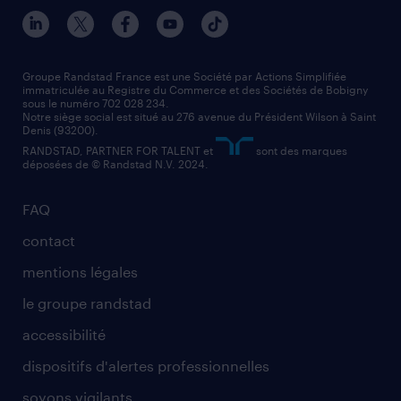
nos agences par ville
contact entreprise
manutentionnaire
nos agences par région
faq intérim / recrutement
technico-commercial
nos cabinets de recrutement
assistant administratif
Groupe Randstad France est une Société par Actions Simplifiée
immatriculée au Registre du Commerce et des Sociétés de Bobigny
sous le numéro 702 028 234.
comptable
Notre siège social est situé au 276 avenue du Président Wilson à Saint
Denis (93200).
RANDSTAD, PARTNER FOR TALENT et
sont des marques
déposées de © Randstad N.V. 2024.
FAQ
contact
mentions légales
le groupe randstad
accessibilité
dispositifs d'alertes professionnelles
soyons vigilants