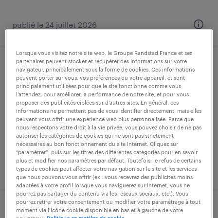
publié le 24 juillet 2026
Lorsque vous visitez notre site web, le Groupe Randstad France et ses
partenaires peuvent stocker et récupérer des informations sur votre
agent de de fabrication - machiniste
navigateur, principalement sous la forme de cookies. Ces informations
peuvent porter sur vous, vos préférences ou votre appareil, et sont
agroalimentaire (f/h)
principalement utilisées pour que le site fonctionne comme vous
l’attendez, pour améliorer la performance de notre site, et pour vous
proposer des publicités ciblées sur d’autres sites. En général, ces
nieppe, nord
informations ne permettent pas de vous identifier directement, mais elles
peuvent vous offrir une expérience web plus personnalisée. Parce que
intérim
nous respectons votre droit à la vie privée, vous pouvez choisir de ne pas
14,55 € par heure
autoriser les catégories de cookies qui ne sont pas strictement
nécessaires au bon fonctionnement du site Internet. Cliquez sur
“paramétrer”, puis sur les titres des différentes catégories pour en savoir
plus et modifier nos paramètres par défaut. Toutefois, le refus de certains
publié le 24 juillet 2026
types de cookies peut affecter votre navigation sur le site et les services
que nous pouvons vous offrir (ex : vous recevrez des publicités moins
adaptées à votre profil lorsque vous naviguerez sur Internet, vous ne
pourrez pas partager du contenu via les réseaux sociaux, etc.). Vous
pourrez retirer votre consentement ou modifier votre paramétrage à tout
moment via l’icône cookie disponible en bas et à gauche de votre
chef d'équipe de production (f/h)