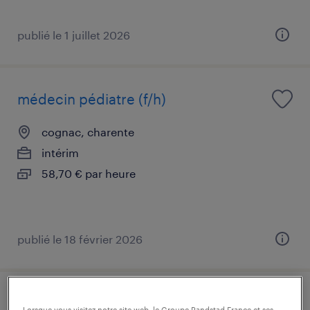
publié le 1 juillet 2026
médecin pédiatre (f/h)
cognac, charente
intérim
58,70 € par heure
publié le 18 février 2026
technicien de maintenance (f/h)
Lorsque vous visitez notre site web, le Groupe Randstad France et ses