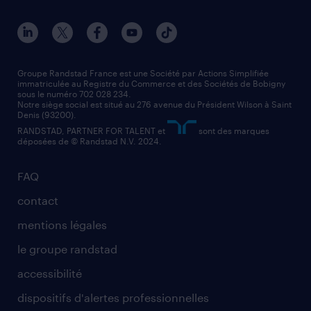
conducteur de poids lourd
nos agences par ville
contact entreprise
manutentionnaire
nos agences par région
faq intérim / recrutement
technico-commercial
nos cabinets de recrutement
assistant administratif
Groupe Randstad France est une Société par Actions Simplifiée
immatriculée au Registre du Commerce et des Sociétés de Bobigny
sous le numéro 702 028 234.
comptable
Notre siège social est situé au 276 avenue du Président Wilson à Saint
Denis (93200).
RANDSTAD, PARTNER FOR TALENT et
sont des marques
déposées de © Randstad N.V. 2024.
FAQ
contact
mentions légales
le groupe randstad
accessibilité
dispositifs d'alertes professionnelles