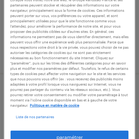
partenaires peuvent stocker et récupérer des informations sur votre
navigateur, principalement sous la forme de cookies. Ces informations
cognac, charente
peuvent porter sur vous, vos préférences ou votre appareil, et sont
intérim
principalement utilisées pour que le site fonctionne comme vous
l’attendez, pour améliorer la performance de notre site, et pour vous
13,19 € par heure
proposer des publicités ciblées sur d’autres sites. En général, ces
informations ne permettent pas de vous identifier directement, mais elles
peuvent vous offrir une expérience web plus personnalisée. Parce que
nous respectons votre droit à la vie privée, vous pouvez choisir de ne pas
autoriser les catégories de cookies qui ne sont pas strictement
nécessaires au bon fonctionnement du site Internet. Cliquez sur
publié le 31 juillet 2026
“paramétrer”, puis sur les titres des différentes catégories pour en savoir
plus et modifier nos paramètres par défaut. Toutefois, le refus de certains
types de cookies peut affecter votre navigation sur le site et les services
que nous pouvons vous offrir (ex : vous recevrez des publicités moins
adaptées à votre profil lorsque vous naviguerez sur Internet, vous ne
mécanicien en confection (f/h)
pourrez pas partager du contenu via les réseaux sociaux, etc.). Vous
pourrez retirer votre consentement ou modifier votre paramétrage à tout
moment via l’icône cookie disponible en bas et à gauche de votre
cognac, charente
navigateur.
Politique en matière de cookie
intérim
Liste de nos partenaires
13,00 € par heure
paramétrer