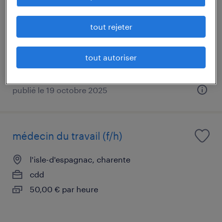
naval(f/h)
tout rejeter
ruelle-sur-touvre, charente
intérim
tout autoriser
40 000 € par année
publié le 19 octobre 2025
médecin du travail (f/h)
l'isle-d'espagnac, charente
cdd
50,00 € par heure