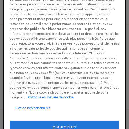
partenaires peuvent stocker et récupérer des informations sur votre
navigateur, principalement sous la forme de cookies. Ces informations
publié le 27 mars 2026
peuvent porter sur vous, vos préférences ou votre appareil, et sont
principalement utilisées pour que le site fonctionne comme vous
l’attendez, pour améliorer la performance de notre site, et pour vous
proposer des publicités ciblées sur d’autres sites. En général, ces
informations ne permettent pas de vous identifier directement, mais elles
référent qualité industrie (f/h)
peuvent vous offrir une expérience web plus personnalisée. Parce que
nous respectons votre droit à la vie privée, vous pouvez choisir de ne pas
autoriser les catégories de cookies qui ne sont pas strictement
ruelle-sur-touvre, charente
nécessaires au bon fonctionnement du site Internet. Cliquez sur
“paramétrer”, puis sur les titres des différentes catégories pour en savoir
intérim
plus et modifier nos paramètres par défaut. Toutefois, le refus de certains
types de cookies peut affecter votre navigation sur le site et les services
45 000 € - 55 000 € par année
que nous pouvons vous offrir (ex : vous recevrez des publicités moins
adaptées à votre profil lorsque vous naviguerez sur Internet, vous ne
pourrez pas partager du contenu via les réseaux sociaux, etc.). Vous
pourrez retirer votre consentement ou modifier votre paramétrage à tout
moment via l’icône cookie disponible en bas et à gauche de votre
publié le 17 décembre 2025
navigateur.
Politique en matière de cookie
Liste de nos partenaires
ingenieur assurance qualite secteur
paramétrer