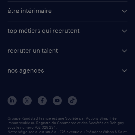
toutes nos offres d'emploi
être intérimaire
carrières opérationnelles
avantages intérimaires randstad
carrières professionnelles
top métiers qui recrutent
app talent / portail web
candidature spontanée
fiches métiers
faq candidat / intérimaire
créer un compte candidat
recruter un talent
plombier chauffagiste
toutes nos solutions RH
vendeur
nos agences
solutions opérationnelles
agent de fabrication
toutes nos agences
solutions professionnelles
conducteur de poids lourd
nos agences par ville
contact entreprise
manutentionnaire
nos agences par région
faq intérim / recrutement
technico-commercial
nos cabinets de recrutement
assistant administratif
Groupe Randstad France est une Société par Actions Simplifiée
immatriculée au Registre du Commerce et des Sociétés de Bobigny
sous le numéro 702 028 234.
comptable
Notre siège social est situé au 276 avenue du Président Wilson à Saint