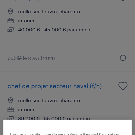
ruelle-sur-touvre, charente
intérim
40 000 € - 45 000 € par année
publié le 8 avril 2026
chef de projet secteur naval (f/h)
ruelle-sur-touvre, charente
intérim
39 000 € - 55 000 € par année
Lorsque vous visitez notre site web, le Groupe Randstad France et ses