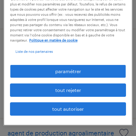
plus et modifier nos paramètres par défaut. Toutefois, le refus de certains
types de cookies peut affecter votre navigation sur le site et les services
publié le 21 mai 2026
que nous pouvons vous offrir (ex : vous recevrez des publicités moins
adaptées à votre profil lorsque vous naviguerez sur Internet, vous ne
pourrez pas partager du contenu via les réseaux sociaux, etc.). Vous
pourrez retirer votre consentement ou modifier votre paramétrage à tout
moment via l’icône cookie disponible en bas et à gauche de votre
navigateur.
Politique en matière de cookie
aide soignant (f/h)
Liste de nos partenaires
ploubalay, côtes-d'armor
intérim
paramétrer
12,02 € par heure
tout rejeter
publié le 24 avril 2026
tout autoriser
agent de production agroalimentaire