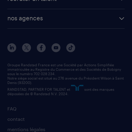
plombier chauffagiste
toutes nos solutions RH
vendeur
nos agences
solutions opérationnelles
agent de fabrication
toutes nos agences
solutions professionnelles
conducteur de poids lourd
nos agences par ville
contact entreprise
manutentionnaire
nos agences par région
faq intérim / recrutement
technico-commercial
nos cabinets de recrutement
assistant administratif
Groupe Randstad France est une Société par Actions Simplifiée
immatriculée au Registre du Commerce et des Sociétés de Bobigny
sous le numéro 702 028 234.
comptable
Notre siège social est situé au 276 avenue du Président Wilson à Saint
Denis (93200).
RANDSTAD, PARTNER FOR TALENT et
sont des marques
déposées de © Randstad N.V. 2024.
FAQ
contact
mentions légales