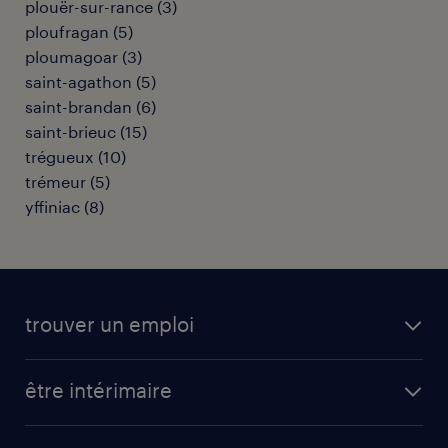
plouër-sur-rance
(
3
)
ploufragan
(
5
)
ploumagoar
(
3
)
saint-agathon
(
5
)
saint-brandan
(
6
)
saint-brieuc
(
15
)
trégueux
(
10
)
trémeur
(
5
)
yffiniac
(
8
)
trouver un emploi
toutes nos offres d'emploi
être intérimaire
carrières opérationnelles
avantages intérimaires randstad
carrières professionnelles