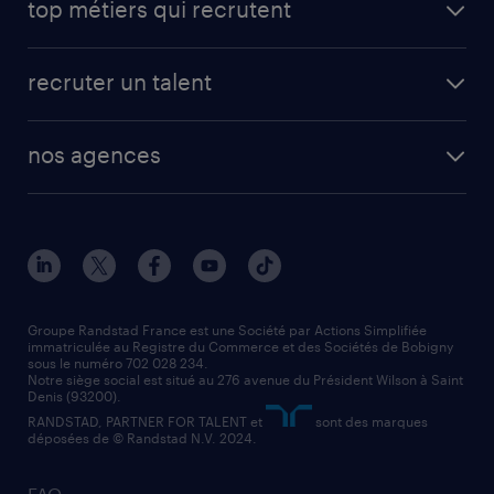
top métiers qui recrutent
app talent / portail web
candidature spontanée
fiches métiers
faq candidat / intérimaire
créer un compte candidat
recruter un talent
plombier chauffagiste
toutes nos solutions RH
vendeur
nos agences
solutions opérationnelles
agent de fabrication
toutes nos agences
solutions professionnelles
conducteur de poids lourd
nos agences par ville
contact entreprise
manutentionnaire
nos agences par région
faq intérim / recrutement
technico-commercial
nos cabinets de recrutement
assistant administratif
Groupe Randstad France est une Société par Actions Simplifiée
immatriculée au Registre du Commerce et des Sociétés de Bobigny
sous le numéro 702 028 234.
comptable
Notre siège social est situé au 276 avenue du Président Wilson à Saint
Denis (93200).
RANDSTAD, PARTNER FOR TALENT et
sont des marques
déposées de © Randstad N.V. 2024.
FAQ