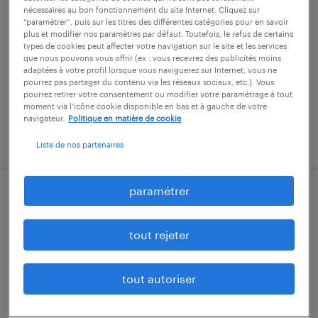
nécessaires au bon fonctionnement du site Internet. Cliquez sur
“paramétrer”, puis sur les titres des différentes catégories pour en savoir
dinan, côtes-d'armor
plus et modifier nos paramètres par défaut. Toutefois, le refus de certains
vacation
types de cookies peut affecter votre navigation sur le site et les services
que nous pouvons vous offrir (ex : vous recevrez des publicités moins
15,00 € par heure
adaptées à votre profil lorsque vous naviguerez sur Internet, vous ne
pourrez pas partager du contenu via les réseaux sociaux, etc.). Vous
pourrez retirer votre consentement ou modifier votre paramétrage à tout
moment via l’icône cookie disponible en bas et à gauche de votre
navigateur.
Politique en matière de cookie
publié le 6 février 2026
Liste de nos partenaires
paramétrer
chargé de ressources humaines (f/h)
tout rejeter
dinan, côtes-d'armor
cdi
28 000 € - 35 000 € par année
tout autoriser