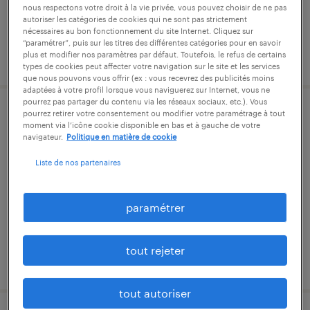
nous respectons votre droit à la vie privée, vous pouvez choisir de ne pas
autoriser les catégories de cookies qui ne sont pas strictement
nécessaires au bon fonctionnement du site Internet. Cliquez sur
“paramétrer”, puis sur les titres des différentes catégories pour en savoir
publié le 28 juillet 2026
plus et modifier nos paramètres par défaut. Toutefois, le refus de certains
types de cookies peut affecter votre navigation sur le site et les services
que nous pouvons vous offrir (ex : vous recevrez des publicités moins
adaptées à votre profil lorsque vous naviguerez sur Internet, vous ne
pourrez pas partager du contenu via les réseaux sociaux, etc.). Vous
pourrez retirer votre consentement ou modifier votre paramétrage à tout
mécanicien d'engins de chantier / de
moment via l’icône cookie disponible en bas et à gauche de votre
levage / de machines agricoles (f/h)
navigateur.
Politique en matière de cookie
Liste de nos partenaires
pont-à-mousson, meurthe-et-moselle
intérim
paramétrer
12,50 € par heure
tout rejeter
publié le 3 août 2026
tout autoriser