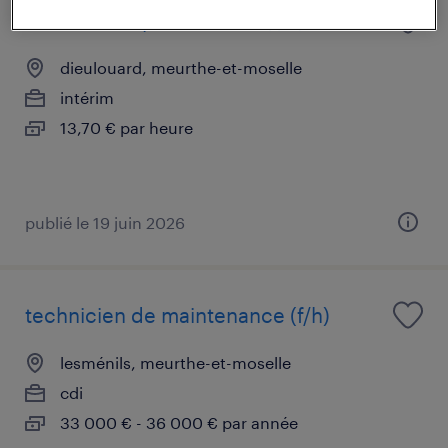
conducteur poids lourds (f/h)
dieulouard, meurthe-et-moselle
intérim
13,70 € par heure
publié le 19 juin 2026
technicien de maintenance (f/h)
lesménils, meurthe-et-moselle
cdi
33 000 € - 36 000 € par année