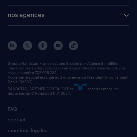
toutes nos solutions RH
vendeur
nos agences
solutions opérationnelles
agent de fabrication
toutes nos agences
solutions professionnelles
conducteur de poids lourd
nos agences par ville
contact entreprise
manutentionnaire
nos agences par région
faq intérim / recrutement
technico-commercial
nos cabinets de recrutement
assistant administratif
Groupe Randstad France est une Société par Actions Simplifiée
immatriculée au Registre du Commerce et des Sociétés de Bobigny
sous le numéro 702 028 234.
comptable
Notre siège social est situé au 276 avenue du Président Wilson à Saint
Denis (93200).
RANDSTAD, PARTNER FOR TALENT et
sont des marques
déposées de © Randstad N.V. 2024.
FAQ
contact
mentions légales