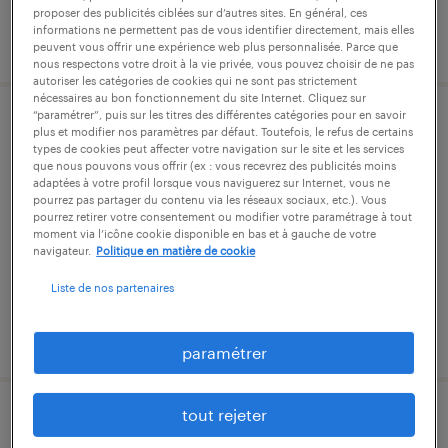
proposer des publicités ciblées sur d’autres sites. En général, ces
informations ne permettent pas de vous identifier directement, mais elles
publié le 21 juillet 2026
peuvent vous offrir une expérience web plus personnalisée. Parce que
nous respectons votre droit à la vie privée, vous pouvez choisir de ne pas
autoriser les catégories de cookies qui ne sont pas strictement
nécessaires au bon fonctionnement du site Internet. Cliquez sur
“paramétrer”, puis sur les titres des différentes catégories pour en savoir
electricien de chantier (f/h)
plus et modifier nos paramètres par défaut. Toutefois, le refus de certains
types de cookies peut affecter votre navigation sur le site et les services
que nous pouvons vous offrir (ex : vous recevrez des publicités moins
cesson-sévigné, ille-et-vilaine
adaptées à votre profil lorsque vous naviguerez sur Internet, vous ne
pourrez pas partager du contenu via les réseaux sociaux, etc.). Vous
intérim
pourrez retirer votre consentement ou modifier votre paramétrage à tout
moment via l’icône cookie disponible en bas et à gauche de votre
14,50 € par heure
navigateur.
Politique en matière de cookie
Liste de nos partenaires
publié le 22 juillet 2026
paramétrer
tout rejeter
poseurs de pieuvres électriques (h/f) -