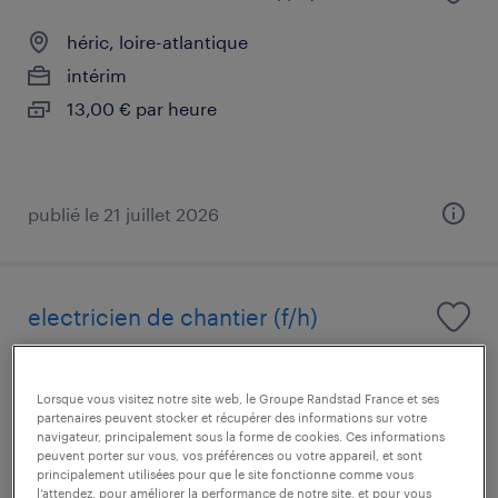
héric, loire-atlantique
intérim
13,00 € par heure
publié le 21 juillet 2026
electricien de chantier (f/h)
camon, somme
Lorsque vous visitez notre site web, le Groupe Randstad France et ses
intérim
partenaires peuvent stocker et récupérer des informations sur votre
13,50 € - 16,00 € par heure
navigateur, principalement sous la forme de cookies. Ces informations
peuvent porter sur vous, vos préférences ou votre appareil, et sont
principalement utilisées pour que le site fonctionne comme vous
l’attendez, pour améliorer la performance de notre site, et pour vous