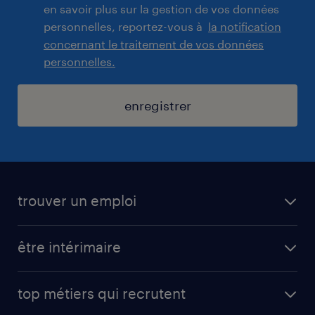
en savoir plus sur la gestion de vos données
personnelles, reportez-vous à
la notification
concernant le traitement de vos données
personnelles.
enregistrer
trouver un emploi
toutes nos offres d'emploi
être intérimaire
carrières opérationnelles
avantages intérimaires randstad
carrières professionnelles
top métiers qui recrutent
app talent / portail web
candidature spontanée