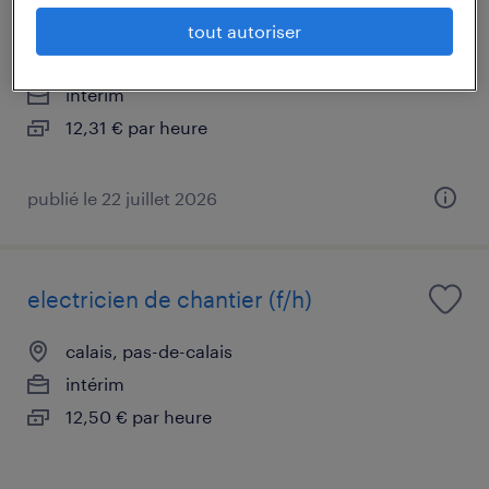
secteur cucq (62)
tout autoriser
colembert, pas-de-calais
intérim
12,31 € par heure
publié le 22 juillet 2026
electricien de chantier (f/h)
calais, pas-de-calais
intérim
12,50 € par heure