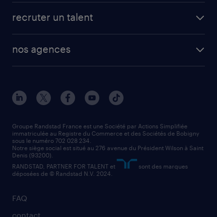
fiches métiers
faq candidat / intérimaire
créer un compte candidat
recruter un talent
plombier chauffagiste
toutes nos solutions RH
vendeur
nos agences
solutions opérationnelles
agent de fabrication
toutes nos agences
solutions professionnelles
conducteur de poids lourd
nos agences par ville
contact entreprise
manutentionnaire
nos agences par région
faq intérim / recrutement
technico-commercial
nos cabinets de recrutement
assistant administratif
Groupe Randstad France est une Société par Actions Simplifiée
immatriculée au Registre du Commerce et des Sociétés de Bobigny
sous le numéro 702 028 234.
comptable
Notre siège social est situé au 276 avenue du Président Wilson à Saint
Denis (93200).
RANDSTAD, PARTNER FOR TALENT et
sont des marques
déposées de © Randstad N.V. 2024.
FAQ
contact