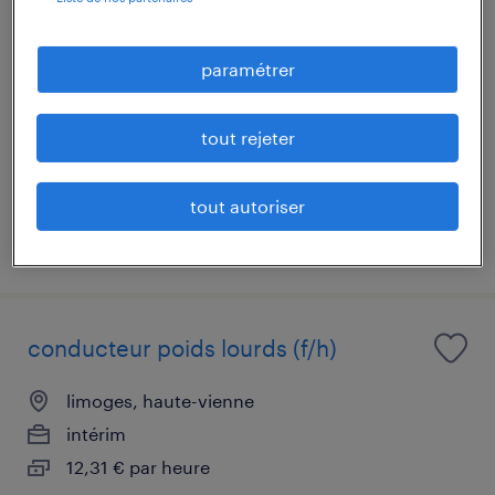
infirmier de (f/h)
paramétrer
nexon, haute-vienne
intérim
tout rejeter
16,00 € par heure
tout autoriser
publié le 8 juin 2026
conducteur poids lourds (f/h)
limoges, haute-vienne
intérim
12,31 € par heure