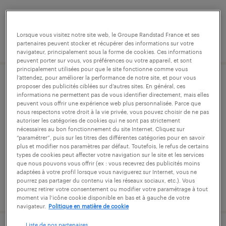
Lorsque vous visitez notre site web, le Groupe Randstad France et ses
publié le 29 avril 2026
partenaires peuvent stocker et récupérer des informations sur votre
navigateur, principalement sous la forme de cookies. Ces informations
peuvent porter sur vous, vos préférences ou votre appareil, et sont
principalement utilisées pour que le site fonctionne comme vous
l’attendez, pour améliorer la performance de notre site, et pour vous
manipulateur en radiologie médicale
proposer des publicités ciblées sur d’autres sites. En général, ces
informations ne permettent pas de vous identifier directement, mais elles
(f/h)
peuvent vous offrir une expérience web plus personnalisée. Parce que
nous respectons votre droit à la vie privée, vous pouvez choisir de ne pas
autoriser les catégories de cookies qui ne sont pas strictement
saint-junien, haute-vienne
nécessaires au bon fonctionnement du site Internet. Cliquez sur
“paramétrer”, puis sur les titres des différentes catégories pour en savoir
intérim
plus et modifier nos paramètres par défaut. Toutefois, le refus de certains
types de cookies peut affecter votre navigation sur le site et les services
21,79 € par heure
que nous pouvons vous offrir (ex : vous recevrez des publicités moins
adaptées à votre profil lorsque vous naviguerez sur Internet, vous ne
pourrez pas partager du contenu via les réseaux sociaux, etc.). Vous
publié le 10 février 2026
pourrez retirer votre consentement ou modifier votre paramétrage à tout
moment via l’icône cookie disponible en bas et à gauche de votre
navigateur.
Politique en matière de cookie
Liste de nos partenaires