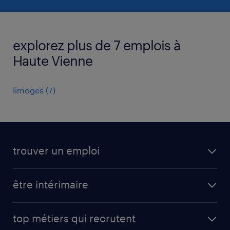
explorez plus de 7 emplois à
Haute Vienne
limoges
(
7
)
trouver un emploi
toutes nos offres d'emploi
être intérimaire
carrières opérationnelles
avantages intérimaires randstad
carrières professionnelles
top métiers qui recrutent
app talent / portail web
candidature spontanée