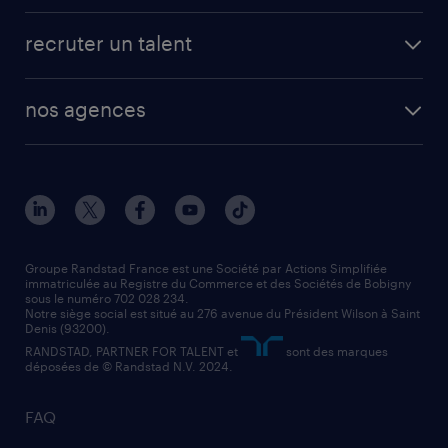
fiches métiers
faq candidat / intérimaire
créer un compte candidat
recruter un talent
plombier chauffagiste
toutes nos solutions RH
vendeur
nos agences
solutions opérationnelles
agent de fabrication
toutes nos agences
solutions professionnelles
conducteur de poids lourd
nos agences par ville
contact entreprise
manutentionnaire
nos agences par région
faq intérim / recrutement
technico-commercial
nos cabinets de recrutement
assistant administratif
Groupe Randstad France est une Société par Actions Simplifiée
immatriculée au Registre du Commerce et des Sociétés de Bobigny
sous le numéro 702 028 234.
comptable
Notre siège social est situé au 276 avenue du Président Wilson à Saint
Denis (93200).
RANDSTAD, PARTNER FOR TALENT et
sont des marques
déposées de © Randstad N.V. 2024.
FAQ