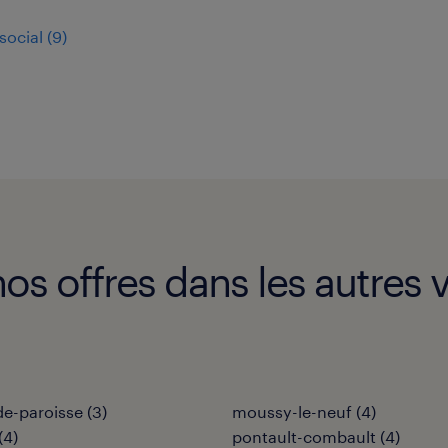
social
(
9
)
 offres dans les autres vi
de-paroisse
(
3
)
moussy-le-neuf
(
4
)
(
4
)
pontault-combault
(
4
)