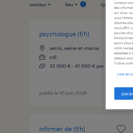
Lorsque vous
secteur
lieu
type de contr
1
des informat
sur vous, vo
vous l’atten
d’autres sit
vous offrir 
psychologue (f/h)
pouvez chois
fonctionneme
savoir plus 
serris, seine-et-marne
votre naviga
adaptées à v
cdi
réseaux soci
l’icône cook
32 000 € - 41 000 € par année
Liste de n
publié le 10 juin 2026
para
infirmier de (f/h)