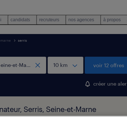
i
candidats
recruteurs
nos agences
à propos
t-marne
serris
voir 12 offres
créer une aler
nateur, Serris, Seine-et-Marne