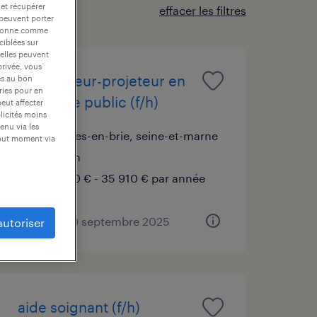
 et récupérer
effacer les filtres
 peuvent porter
nctionne comme
ciblées sur
 elles peuvent
privée, vous
dessinateur-projeteur en
es au bon
ories pour en
éclairage public (f/h)
peut affecter
blicités moins
enu via les
ferrières-en-brie, seine-et-marne
tout moment via
intérim
33 250 € - 35 910 € par année
publié le 10 septembre 2025
autoriser
aide soignant (f/h)