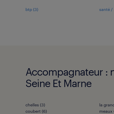
btp
(
3
)
santé / 
Accompagnateur : nos
Seine Et Marne
chelles
(
3
)
la gran
coubert
(
6
)
meaux