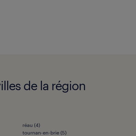
lles de la région
réau
(
4
)
tournan-en-brie
(
5
)