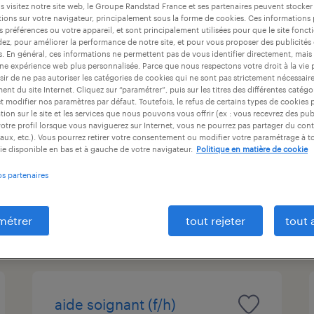
 visitez notre site web, le Groupe Randstad France et ses partenaires peuvent stocker
at
durée du contrat
niveau d'expérience
ions sur votre navigateur, principalement sous la forme de cookies. Ces informations
s préférences ou votre appareil, et sont principalement utilisées pour que le site fo
dez, pour améliorer la performance de notre site, et pour vous proposer des publicités 
es. En général, ces informations ne permettent pas de vous identifier directement, mais
une expérience web plus personnalisée. Parce que nous respectons votre droit à la vie 
aide soignant (f/h)
ir de ne pas autoriser les catégories de cookies qui ne sont pas strictement nécessair
nt du site Internet. Cliquez sur “paramétrer”, puis sur les titres des différentes catég
et modifier nos paramètres par défaut. Toutefois, le refus de certains types de cookies 
serris, seine-et-marne
tion sur le site et les services que nous pouvons vous offrir (ex : vous recevrez des pu
otre profil lorsque vous naviguerez sur Internet, vous ne pourrez pas partager du cont
cdi
aux, etc.). Vous pourrez retirer votre consentement ou modifier votre paramétrage à 
ie disponible en bas et à gauche de votre navigateur.
Politique en matière de cookie
2 100 € par mois
os partenaires
publié le 23 juin 2026
métrer
tout rejeter
tout 
aide soignant (f/h)