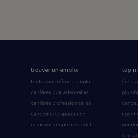
trouver un emploi
top m
toutes nos offres d'emploi
fiches
carrières opérationnelles
plombi
carrières professionnelles
vende
candidature spontanée
agent 
créer un compte candidat
conduc
manute