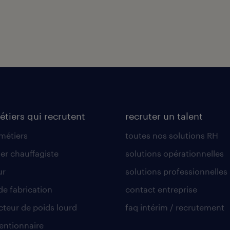
étiers qui recrutent
recruter un talent
 métiers
toutes nos solutions RH
er chauffagiste
solutions opérationnelles
ur
solutions professionnelles
de fabrication
contact entreprise
teur de poids lourd
faq intérim / recrutement
ntionnaire