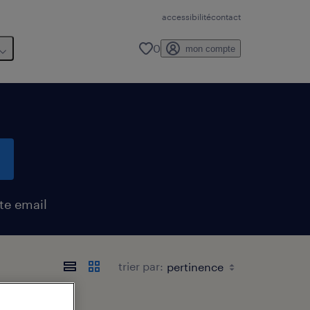
accessibilité
contact
0
mon compte
te email
trier par: