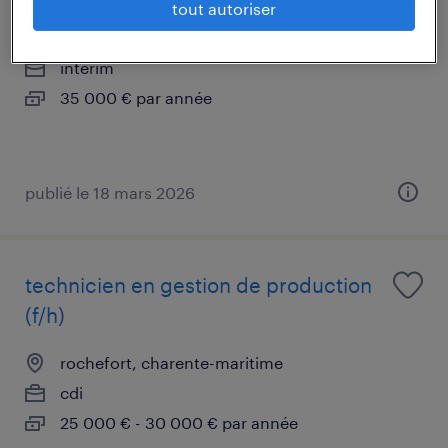
tout autoriser
rochefort, charente-maritime
intérim
35 000 € par année
publié le 18 mars 2026
technicien en gestion de production
(f/h)
rochefort, charente-maritime
cdi
25 000 € - 30 000 € par année