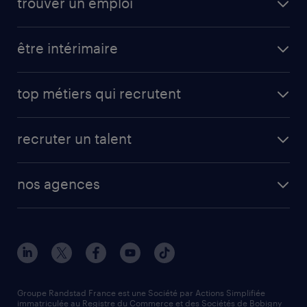
trouver un emploi
toutes nos offres d'emploi
être intérimaire
carrières opérationnelles
avantages intérimaires randstad
carrières professionnelles
top métiers qui recrutent
app talent / portail web
candidature spontanée
fiches métiers
faq candidat / intérimaire
créer un compte candidat
recruter un talent
plombier chauffagiste
toutes nos solutions RH
vendeur
nos agences
solutions opérationnelles
agent de fabrication
toutes nos agences
solutions professionnelles
conducteur de poids lourd
nos agences par ville
contact entreprise
manutentionnaire
nos agences par région
faq intérim / recrutement
technico-commercial
nos cabinets de recrutement
assistant administratif
Groupe Randstad France est une Société par Actions Simplifiée
immatriculée au Registre du Commerce et des Sociétés de Bobigny