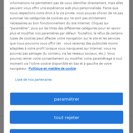
informations ne permettent pas de vous identifier directement, mais elles
peuvent vous offrir une expérience web plus personnalisée. Parce que
nous respectons votre droit à la vie privée, vous pouvez choisir de ne pas
publié le 21 juillet 2026
autoriser les catégories de cookies qui ne sont pas strictement
nécessaires au bon fonctionnement du site Internet. Cliquez sur
“paramétrer”, puis sur les titres des différentes catégories pour en savoir
plus et modifier nos paramètres par défaut. Toutefois, le refus de certains
types de cookies peut affecter votre navigation sur le site et les services
chargé d'affaires (f/h)
que nous pouvons vous offrir (ex : vous recevrez des publicités moins
adaptées à votre profil lorsque vous naviguerez sur Internet, vous ne
pourrez pas partager du contenu via les réseaux sociaux, etc.). Vous
rochefort, charente-maritime
pourrez retirer votre consentement ou modifier votre paramétrage à tout
moment via l’icône cookie disponible en bas et à gauche de votre
intérim
navigateur.
Politique en matière de cookie
40 000 € par année
Liste de nos partenaires
paramétrer
publié le 18 mars 2026
tout rejeter
préparateur méthodes (f/h)