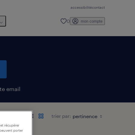
accessibilité
contact
0
mon compte
te email
trier par:
 et récupérer
 peuvent porter