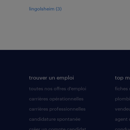
lingolsheim
(
3
)
trouver un emploi
top m
toutes nos offres d'emploi
fiches
carrières opérationnelles
plombi
carrières professionnelles
vende
candidature spontanée
agent 
créer un compte candidat
conduc