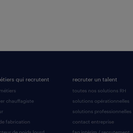
étiers qui recrutent
recruter un talent
 métiers
toutes nos solutions RH
er chauffagiste
solutions opérationnelles
ur
solutions professionnelles
de fabrication
contact entreprise
teur de poids lourd
faq intérim / recrutement