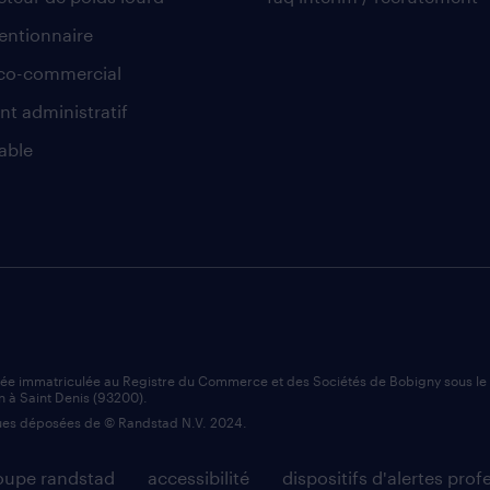
ntionnaire
co-commercial
nt administratif
able
iée immatriculée au Registre du Commerce et des Sociétés de Bobigny sous l
n à Saint Denis (93200).
es déposées de © Randstad N.V. 2024.
roupe randstad
accessibilité
dispositifs d'alertes prof