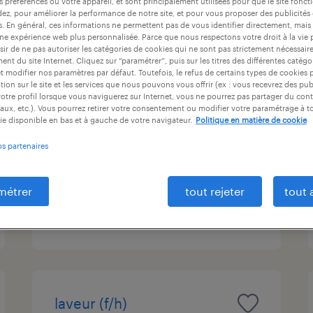
s préférences ou votre appareil, et sont principalement utilisées pour que le site fo
at
durée du contrat
niveau d'expérience
dez, pour améliorer la performance de notre site, et pour vous proposer des publicités 
es. En général, ces informations ne permettent pas de vous identifier directement, mais
une expérience web plus personnalisée. Parce que nous respectons votre droit à la vie 
ir de ne pas autoriser les catégories de cookies qui ne sont pas strictement nécessair
nt du site Internet. Cliquez sur “paramétrer”, puis sur les titres des différentes catég
et modifier nos paramètres par défaut. Toutefois, le refus de certains types de cookies 
operateur de production
tion sur le site et les services que nous pouvons vous offrir (ex : vous recevrez des pu
otre profil lorsque vous naviguerez sur Internet, vous ne pourrez pas partager du cont
(f/h)
aux, etc.). Vous pourrez retirer votre consentement ou modifier votre paramétrage à 
ie disponible en bas et à gauche de votre navigateur.
Politique en matière de cookie
scherwiller, bas-rhin
os partenaires
intérim
12,31 € par heure
métrer
tout rejeter
tout 
publié le 24 juillet 2026
laveur (f/h)