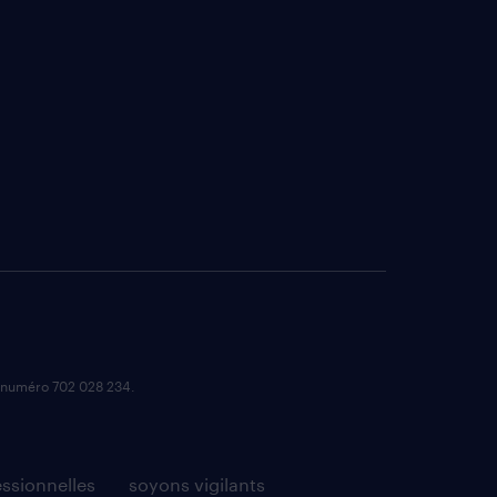
e numéro 702 028 234.
essionnelles
soyons vigilants