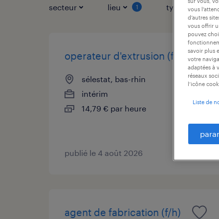
sur vous, vo
secteur
lieu
type de contr
1
vous l’atten
d’autres sit
vous offrir 
pouvez chois
fonctionneme
savoir plus 
operateur d'extrusion (f/h)
votre naviga
adaptées à v
réseaux soci
sélestat, bas-rhin
l’icône cook
intérim
Liste de n
14,79 € par heure
para
publié le 4 août 2026
agent de fabrication (f/h)