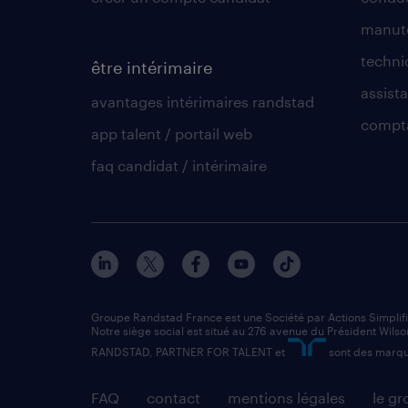
manute
techni
être intérimaire
assista
avantages intérimaires randstad
compt
app talent / portail web
faq candidat / intérimaire
Groupe Randstad France est une Société par Actions Simplif
Notre siège social est situé au 276 avenue du Président Wilso
RANDSTAD, PARTNER FOR TALENT et
sont des marqu
FAQ
contact
mentions légales
le g