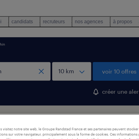
i
candidats
recruteurs
nos agences
à propos
hin
voir 10 offres
créer une aler
abrication, Bas-Rhin
 visitez notre site web, le Groupe Randstad France et ses partenaires peuvent stocker
ions sur votre navigateur, principalement sous la forme de cookies. Ces informations