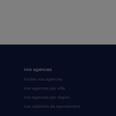
nos agences
toutes nos agences
nos agences par ville
nos agences par région
nos cabinets de recrutement