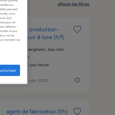
nctionne comme
effacer les filtres
ciblées sur
 elles peuvent
privée, vous
es au bon
ories pour en
peut affecter
agent de production -
blicités moins
enu via les
secteur cuir & luxe (h/f)
tout moment via
mittelbergheim, bas-rhin
intérim
12,77 € par heure
autoriser
publié le 15 juin 2026
agent de fabrication (f/h)