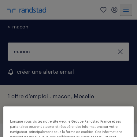
0
mon comp
macon
créer une alerte email
1 offre d'emploi : macon, Moselle
filtres
1
Lorsque vous visitez notre site web, le Groupe Randstad France et ses
partenaires peuvent stocker et récupérer des informations sur votre
navigateur, principalement sous la forme de cookies. Ces informations
peuvent porter sur vous, vos préférences ou votre appareil, et sont