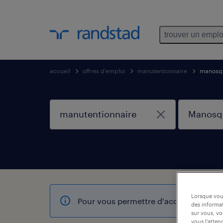
trouver un emplo
accueil
offres d'emploi
manutentionnaire
manosq
Lorsque vous
Pour vous permettre d'accéder à encore
des informat
sur vous, vo
vous l’atten