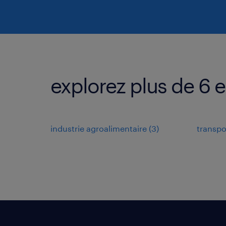
explorez plus de 6
industrie agroalimentaire
(
3
)
transpo