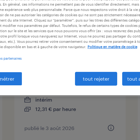
es. En général, ces informations ne permettent pas de vous identifier directement, mais
ionnaire, Manosque, Alpes-de-Haute-Pr
une expérience web plus personnalisée. Parce que nous respectons votre droit à la vie 
ir de ne pas autoriser les catégories de cookies qui ne sont pas strictement nécessair
nt du site Internet. Cliquez sur “paramétrer”, puis sur les titres des différentes catég
et modifier nos paramètres par défaut. Toutefois, le refus de certains types de cookies 
tion sur le site et les services que nous pouvons vous offrir (ex : vous recevrez des pu
at
durée du contrat
niveau d'expérience
otre profil lorsque vous naviguerez sur Internet, vous ne pourrez pas partager du cont
aux, etc.). Vous pourrez retirer votre consentement ou modifier votre paramétrage à 
ie disponible en bas et à gauche de votre navigateur.
Politique en matière de cookie
os partenaires
manutentionnaire caces 1b
(f/h)
métrer
tout rejeter
tout 
miramas, bouches-du-rhône
intérim
12,31 € par heure
publié le 3 août 2026