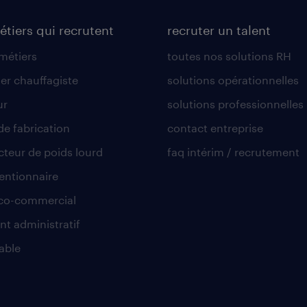
étiers qui recrutent
recruter un talent
 métiers
toutes nos solutions RH
er chauffagiste
solutions opérationnelles
ur
solutions professionnelles
de fabrication
contact entreprise
teur de poids lourd
faq intérim / recrutement
ntionnaire
co-commercial
nt administratif
able