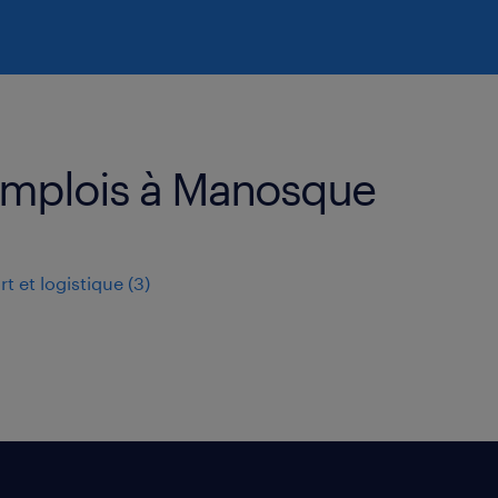
 emplois à Manosque
rt et logistique
(
3
)