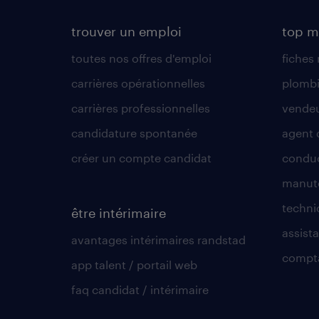
trouver un emploi
top m
toutes nos offres d'emploi
fiches
carrières opérationnelles
plombi
carrières professionnelles
vende
candidature spontanée
agent 
créer un compte candidat
conduc
manute
techni
être intérimaire
assista
avantages intérimaires randstad
compt
app talent / portail web
faq candidat / intérimaire