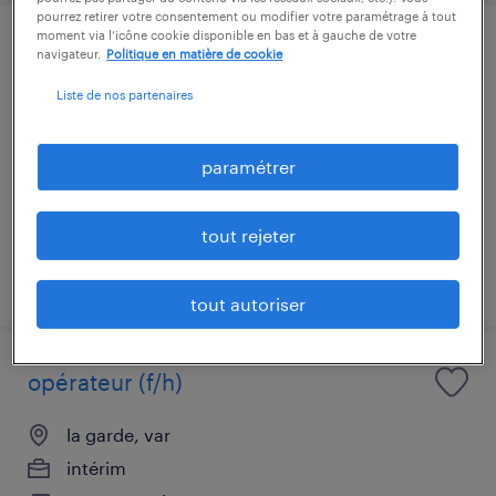
pourrez retirer votre consentement ou modifier votre paramétrage à tout
moment via l’icône cookie disponible en bas et à gauche de votre
manutentionnaire (f/h)
navigateur.
Politique en matière de cookie
Liste de nos partenaires
rognac, bouches-du-rhône
intérim
paramétrer
12,31 € par heure
tout rejeter
publié le 10 juillet 2026
tout autoriser
opérateur (f/h)
la garde, var
intérim