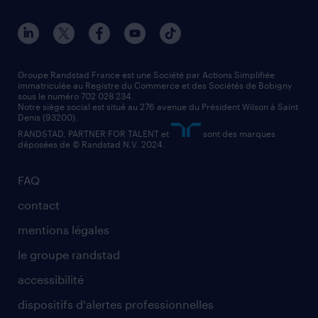
conducteur de poids lourd
nos agences par ville
contact entreprise
manutentionnaire
nos agences par région
faq intérim / recrutement
technico-commercial
nos cabinets de recrutement
assistant administratif
Groupe Randstad France est une Société par Actions Simplifiée
immatriculée au Registre du Commerce et des Sociétés de Bobigny
sous le numéro 702 028 234.
comptable
Notre siège social est situé au 276 avenue du Président Wilson à Saint
Denis (93200).
RANDSTAD, PARTNER FOR TALENT et
sont des marques
déposées de © Randstad N.V. 2024.
FAQ
contact
mentions légales
le groupe randstad
accessibilité
dispositifs d'alertes professionnelles