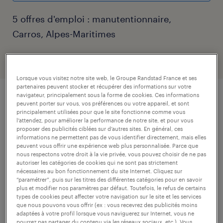
5 offres d'emploi : manutentionnaire,
Carros, Alpes-Maritimes
filtres
1
Lorsque vous visitez notre site web, le Groupe Randstad France et ses
partenaires peuvent stocker et récupérer des informations sur votre
navigateur, principalement sous la forme de cookies. Ces informations
monteur / poseur de supports -
peuvent porter sur vous, vos préférences ou votre appareil, et sont
principalement utilisées pour que le site fonctionne comme vous
bâtiment industriel - base navale (f/h)
l’attendez, pour améliorer la performance de notre site, et pour vous
proposer des publicités ciblées sur d’autres sites. En général, ces
informations ne permettent pas de vous identifier directement, mais elles
toulon, var
peuvent vous offrir une expérience web plus personnalisée. Parce que
intérim
nous respectons votre droit à la vie privée, vous pouvez choisir de ne pas
autoriser les catégories de cookies qui ne sont pas strictement
13,00 € par heure
nécessaires au bon fonctionnement du site Internet. Cliquez sur
“paramétrer”, puis sur les titres des différentes catégories pour en savoir
plus et modifier nos paramètres par défaut. Toutefois, le refus de certains
types de cookies peut affecter votre navigation sur le site et les services
publié le 24 juillet 2026
que nous pouvons vous offrir (ex : vous recevrez des publicités moins
adaptées à votre profil lorsque vous naviguerez sur Internet, vous ne
pourrez pas partager du contenu via les réseaux sociaux, etc.). Vous