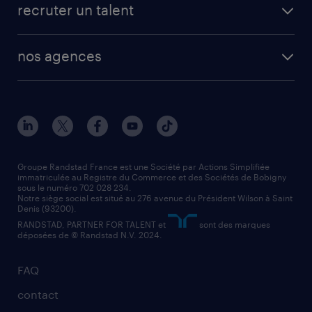
créer un compte candidat
recruter un talent
plombier chauffagiste
toutes nos solutions RH
vendeur
nos agences
solutions opérationnelles
agent de fabrication
toutes nos agences
solutions professionnelles
conducteur de poids lourd
nos agences par ville
contact entreprise
manutentionnaire
nos agences par région
faq intérim / recrutement
technico-commercial
nos cabinets de recrutement
assistant administratif
Groupe Randstad France est une Société par Actions Simplifiée
immatriculée au Registre du Commerce et des Sociétés de Bobigny
sous le numéro 702 028 234.
comptable
Notre siège social est situé au 276 avenue du Président Wilson à Saint
Denis (93200).
RANDSTAD, PARTNER FOR TALENT et
sont des marques
déposées de © Randstad N.V. 2024.
FAQ
contact