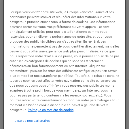
manutentionnaire (f/h)
Lorsque vous visitez notre site web, le Groupe Randstad France et ses
partenaires peuvent stocker et récupérer des informations sur votre
nexon, haute-vienne
navigateur, principalement sous la forme de cookies. Ces informations
peuvent porter sur vous, vos préférences ou votre appareil, et sont
intérim
principalement utilisées pour que le site fonctionne comme vous
l’attendez, pour améliorer la performance de notre site, et pour vous
12,31 € par heure
proposer des publicités ciblées sur d’autres sites. En général, ces
informations ne permettent pas de vous identifier directement, mais elles
peuvent vous offrir une expérience web plus personnalisée. Parce que
nous respectons votre droit à la vie privée, vous pouvez choisir de ne pas
autoriser les catégories de cookies qui ne sont pas strictement
nécessaires au bon fonctionnement du site Internet. Cliquez sur
publié le 21 juillet 2026
“paramétrer”, puis sur les titres des différentes catégories pour en savoir
plus et modifier nos paramètres par défaut. Toutefois, le refus de certains
types de cookies peut affecter votre navigation sur le site et les services
que nous pouvons vous offrir (ex : vous recevrez des publicités moins
adaptées à votre profil lorsque vous naviguerez sur Internet, vous ne
manutentionnaire (f/h)
pourrez pas partager du contenu via les réseaux sociaux, etc.). Vous
pourrez retirer votre consentement ou modifier votre paramétrage à tout
moment via l’icône cookie disponible en bas et à gauche de votre
châteauneuf-la-forêt, haute-vienne
navigateur.
Politique en matière de cookie
intérim
Liste de nos partenaires
12,31 € par heure