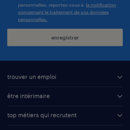
personnelles, reportez-vous à
la notification
concernant le traitement de vos données
personnelles.
enregistrer
trouver un emploi
toutes nos offres d'emploi
être intérimaire
carrières opérationnelles
avantages intérimaires randstad
carrières professionnelles
top métiers qui recrutent
app talent / portail web
candidature spontanée
fiches métiers
faq candidat / intérimaire