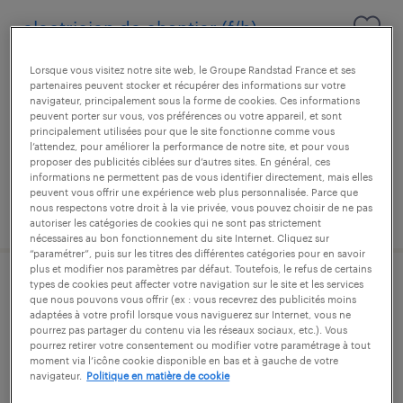
electricien de chantier (f/h)
pierrelatte, drôme
Lorsque vous visitez notre site web, le Groupe Randstad France et ses
partenaires peuvent stocker et récupérer des informations sur votre
intérim
navigateur, principalement sous la forme de cookies. Ces informations
peuvent porter sur vous, vos préférences ou votre appareil, et sont
13,00 € par heure
principalement utilisées pour que le site fonctionne comme vous
l’attendez, pour améliorer la performance de notre site, et pour vous
proposer des publicités ciblées sur d’autres sites. En général, ces
informations ne permettent pas de vous identifier directement, mais elles
peuvent vous offrir une expérience web plus personnalisée. Parce que
publié le 21 juillet 2026
nous respectons votre droit à la vie privée, vous pouvez choisir de ne pas
autoriser les catégories de cookies qui ne sont pas strictement
nécessaires au bon fonctionnement du site Internet. Cliquez sur
“paramétrer”, puis sur les titres des différentes catégories pour en savoir
plus et modifier nos paramètres par défaut. Toutefois, le refus de certains
types de cookies peut affecter votre navigation sur le site et les services
cableur (f/h)
que nous pouvons vous offrir (ex : vous recevrez des publicités moins
adaptées à votre profil lorsque vous naviguerez sur Internet, vous ne
pourrez pas partager du contenu via les réseaux sociaux, etc.). Vous
pierrelatte, drôme
pourrez retirer votre consentement ou modifier votre paramétrage à tout
intérim
moment via l’icône cookie disponible en bas et à gauche de votre
navigateur.
Politique en matière de cookie
12,31 € par heure