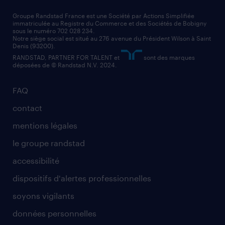
nos cabinets de recrutement
assistant administratif
Groupe Randstad France est une Société par Actions Simplifiée
immatriculée au Registre du Commerce et des Sociétés de Bobigny
sous le numéro 702 028 234.
comptable
Notre siège social est situé au 276 avenue du Président Wilson à Saint
Denis (93200).
RANDSTAD, PARTNER FOR TALENT et
sont des marques
déposées de © Randstad N.V. 2024.
FAQ
contact
mentions légales
le groupe randstad
accessibilité
dispositifs d'alertes professionnelles
soyons vigilants
données personnelles