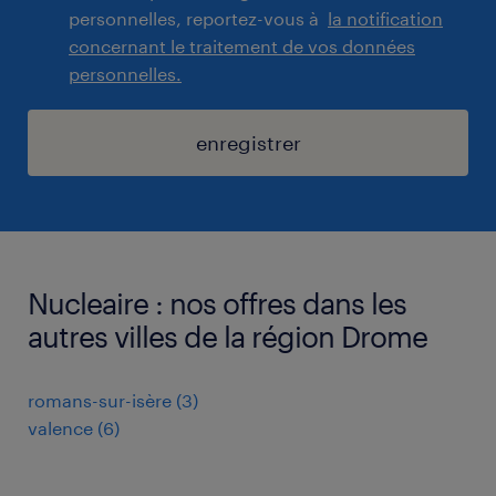
personnelles, reportez-vous à
la notification
concernant le traitement de vos données
personnelles.
enregistrer
Nucleaire : nos offres dans les
autres villes de la région Drome
romans-sur-isère
(
3
)
valence
(
6
)