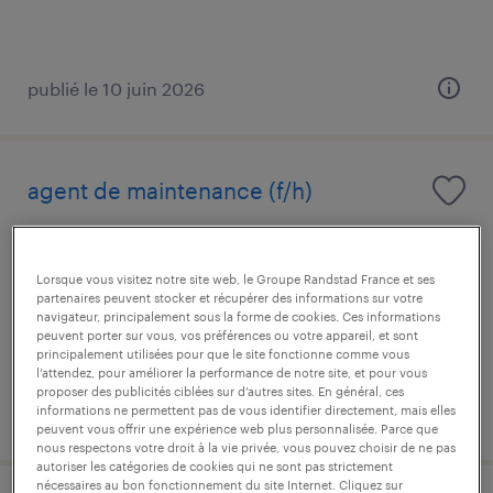
publié le 10 juin 2026
agent de maintenance (f/h)
la ferté-bernard, sarthe
intérim
Lorsque vous visitez notre site web, le Groupe Randstad France et ses
partenaires peuvent stocker et récupérer des informations sur votre
12,50 € par heure
navigateur, principalement sous la forme de cookies. Ces informations
peuvent porter sur vous, vos préférences ou votre appareil, et sont
principalement utilisées pour que le site fonctionne comme vous
l’attendez, pour améliorer la performance de notre site, et pour vous
proposer des publicités ciblées sur d’autres sites. En général, ces
informations ne permettent pas de vous identifier directement, mais elles
publié le 11 juin 2026
peuvent vous offrir une expérience web plus personnalisée. Parce que
nous respectons votre droit à la vie privée, vous pouvez choisir de ne pas
autoriser les catégories de cookies qui ne sont pas strictement
nécessaires au bon fonctionnement du site Internet. Cliquez sur