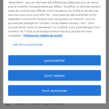
“paramétrer”, puis sur les titres des différentes catégories pour en savoir
fraiseur (f/h)
plus et modifier nos paramètres par défaut. Toutefois, le refus de certains
types de cookies peut affecter votre navigation sur le site et les services
que nous pouvons vous offrir (ex : vous recevrez des publicités moins
la ferté-bernard, sarthe
adaptées à votre profil lorsque vous naviguerez sur Internet, vous ne
pourrez pas partager du contenu via les réseaux sociaux, etc.). Vous
cdi
pourrez retirer votre consentement ou modifier votre paramétrage à tout
13,00 € - 16,00 € par heure
moment via l’icône cookie disponible en bas et à gauche de votre
navigateur.
Politique en matière de cookie
Liste de nos partenaires
publié le 21 juillet 2026
paramétrer
tout rejeter
conducteur de ligne (f/h)
la ferté-bernard, sarthe
tout autoriser
intérim
12,31 € - 12,50 € par heure