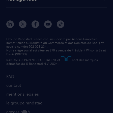
solutions opérationnelles
agent de fabrication
toutes nos agences
solutions professionnelles
conducteur de poids lourd
nos agences par ville
contact entreprise
manutentionnaire
nos agences par région
faq intérim / recrutement
technico-commercial
nos cabinets de recrutement
assistant administratif
Groupe Randstad France est une Société par Actions Simplifiée
immatriculée au Registre du Commerce et des Sociétés de Bobigny
sous le numéro 702 028 234.
comptable
Notre siège social est situé au 276 avenue du Président Wilson à Saint
Denis (93200).
RANDSTAD, PARTNER FOR TALENT et
sont des marques
déposées de © Randstad N.V. 2024.
FAQ
contact
mentions légales
le groupe randstad
accessibilité