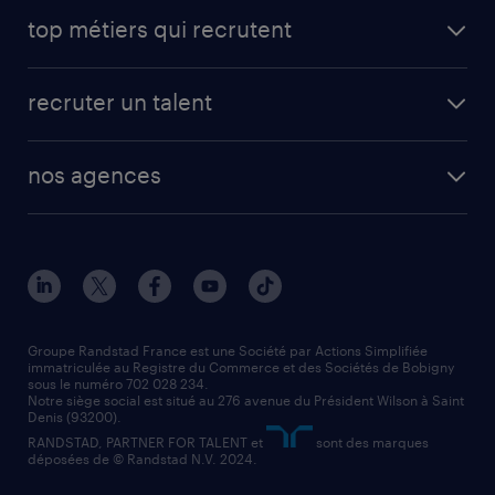
avantages intérimaires randstad
carrières professionnelles
top métiers qui recrutent
app talent / portail web
candidature spontanée
fiches métiers
faq candidat / intérimaire
créer un compte candidat
recruter un talent
plombier chauffagiste
toutes nos solutions RH
vendeur
nos agences
solutions opérationnelles
agent de fabrication
toutes nos agences
solutions professionnelles
conducteur de poids lourd
nos agences par ville
contact entreprise
manutentionnaire
nos agences par région
faq intérim / recrutement
technico-commercial
nos cabinets de recrutement
assistant administratif
Groupe Randstad France est une Société par Actions Simplifiée
immatriculée au Registre du Commerce et des Sociétés de Bobigny
sous le numéro 702 028 234.
comptable
Notre siège social est situé au 276 avenue du Président Wilson à Saint
Denis (93200).
RANDSTAD, PARTNER FOR TALENT et
sont des marques
déposées de © Randstad N.V. 2024.