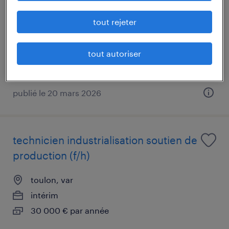
naval (f/h)
tout rejeter
toulon, var
intérim
tout autoriser
30 000 € par année
publié le 20 mars 2026
technicien industrialisation soutien de
production (f/h)
toulon, var
intérim
30 000 € par année