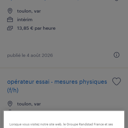
toulon, var
intérim
13,85 € par heure
publié le 4 août 2026
opérateur essai - mesures physiques
(f/h)
toulon, var
intérim
13,85 € par heure
Lorsque vous visitez notre site web, le Groupe Randstad France et ses