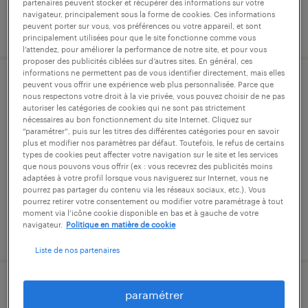
partenaires peuvent stocker et récupérer des informations sur votre
navigateur, principalement sous la forme de cookies. Ces informations
publié le 4 août 2026
peuvent porter sur vous, vos préférences ou votre appareil, et sont
principalement utilisées pour que le site fonctionne comme vous
l’attendez, pour améliorer la performance de notre site, et pour vous
proposer des publicités ciblées sur d’autres sites. En général, ces
informations ne permettent pas de vous identifier directement, mais elles
peuvent vous offrir une expérience web plus personnalisée. Parce que
référent supply chain secteur naval
nous respectons votre droit à la vie privée, vous pouvez choisir de ne pas
autoriser les catégories de cookies qui ne sont pas strictement
(f/h)
nécessaires au bon fonctionnement du site Internet. Cliquez sur
“paramétrer”, puis sur les titres des différentes catégories pour en savoir
toulon, var
plus et modifier nos paramètres par défaut. Toutefois, le refus de certains
types de cookies peut affecter votre navigation sur le site et les services
intérim
que nous pouvons vous offrir (ex : vous recevrez des publicités moins
adaptées à votre profil lorsque vous naviguerez sur Internet, vous ne
40 000 € par année
pourrez pas partager du contenu via les réseaux sociaux, etc.). Vous
pourrez retirer votre consentement ou modifier votre paramétrage à tout
moment via l’icône cookie disponible en bas et à gauche de votre
navigateur.
Politique en matière de cookie
publié le 12 mars 2026
Liste de nos partenaires
controleur reception materiel secteur
paramétrer