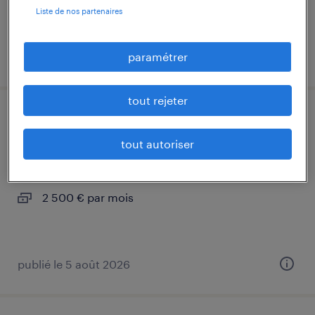
Liste de nos partenaires
paramétrer
publié le 17 juin 2026
tout rejeter
infirmier de (f/h)
tout autoriser
mont-saint-martin, meurthe-et-moselle
intérim
2 500 € par mois
publié le 5 août 2026