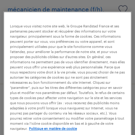
mécanicien de maintenance (f/h).
bouxières-aux-dames, meurthe-et-moselle
Lorsque vous visitez notre site web, le Groupe Randstad France et ses
partenaires peuvent stocker et récupérer des informations sur votre
intérim
navigateur, principalement sous la forme de cookies. Ces informations
12,40 € par heure
peuvent porter sur vous, vos préférences ou votre appareil, et sont
principalement utilisées pour que le site fonctionne comme vous
l’attendez, pour améliorer la performance de notre site, et pour vous
proposer des publicités ciblées sur d’autres sites. En général, ces
informations ne permettent pas de vous identifier directement, mais elles
peuvent vous offrir une expérience web plus personnalisée. Parce que
publié le 7 août 2026
nous respectons votre droit à la vie privée, vous pouvez choisir de ne pas
autoriser les catégories de cookies qui ne sont pas strictement
nécessaires au bon fonctionnement du site Internet. Cliquez sur
“paramétrer”, puis sur les titres des différentes catégories pour en savoir
plus et modifier nos paramètres par défaut. Toutefois, le refus de certains
médecin psychiatre (f/h)
types de cookies peut affecter votre navigation sur le site et les services
que nous pouvons vous offrir (ex : vous recevrez des publicités moins
adaptées à votre profil lorsque vous naviguerez sur Internet, vous ne
mont-saint-martin, meurthe-et-moselle
pourrez pas partager du contenu via les réseaux sociaux, etc.). Vous
pourrez retirer votre consentement ou modifier votre paramétrage à tout
intérim
moment via l’icône cookie disponible en bas et à gauche de votre
navigateur.
Politique en matière de cookie
80,00 € par heure