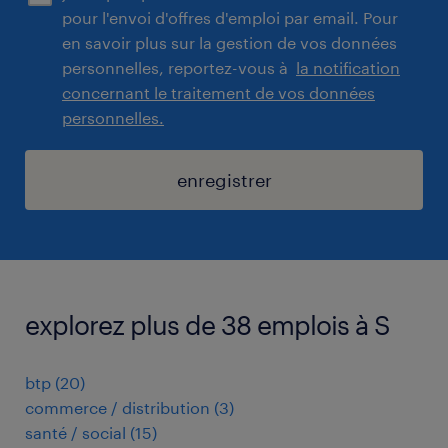
pour l'envoi d'offres d'emploi par email. Pour
en savoir plus sur la gestion de vos données
personnelles, reportez-vous à
la notification
concernant le traitement de vos données
personnelles.
enregistrer
explorez plus de 38 emplois à S
btp
(
20
)
commerce / distribution
(
3
)
santé / social
(
15
)