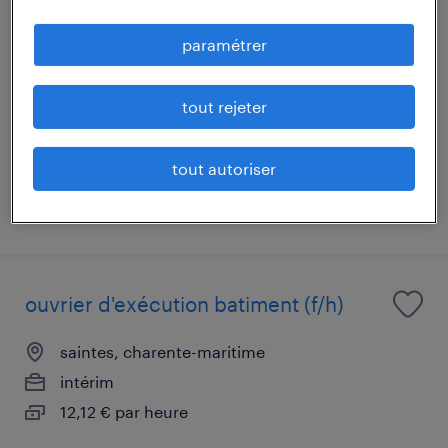
couvreur (f/h)
paramétrer
les gonds, charente-maritime
intérim
tout rejeter
14,70 € par heure
tout autoriser
publié le 6 mars 2026
ouvrier d'exécution batiment (f/h)
saintes, charente-maritime
intérim
12,12 € par heure