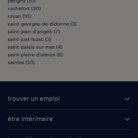
périgny
(
10
)
rochefort
(
30
)
royan
(
10
)
saint-georges-de-didonne
(
3
)
saint-jean-d'angély
(
7
)
saint-just-luzac
(
3
)
saint-palais-sur-mer
(
4
)
saint-pierre-d'oléron
(
6
)
saintes
(
33
)
trouver un emploi
toutes nos offres d'emploi
être intérimaire
carrières opérationnelles
avantages intérimaires randstad
carrières professionnelles