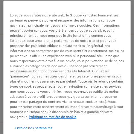
Lorsque vous visitez notre site web, le Groupe Randstad France et ses
publié le 9 avril 2026
partenaires peuvent stocker et récupérer des informations sur votre
navigateur, principalement sous la forme de cookies. Ces informations
peuvent porter sur vous, vos préférences ou votre appareil, et sont
principalement utilisées pour que le site fonctionne comme vous
l’attendez, pour améliorer la performance de notre site, et pour vous
proposer des publicités ciblées sur d’autres sites. En général, ces
ouvrier d'exécution batiment (f/h)
informations ne permettent pas de vous identifier directement, mais elles
peuvent vous offrir une expérience web plus personnalisée. Parce que
nous respectons votre droit à la vie privée, vous pouvez choisir de ne pas
saintes, charente-maritime
autoriser les catégories de cookies qui ne sont pas strictement
intérim
nécessaires au bon fonctionnement du site Internet. Cliquez sur
“paramétrer”, puis sur les titres des différentes catégories pour en savoir
12,00 € par heure
plus et modifier nos paramètres par défaut. Toutefois, le refus de certains
types de cookies peut affecter votre navigation sur le site et les services
que nous pouvons vous offrir (ex : vous recevrez des publicités moins
adaptées à votre profil lorsque vous naviguerez sur Internet, vous ne
pourrez pas partager du contenu via les réseaux sociaux, etc.). Vous
pourrez retirer votre consentement ou modifier votre paramétrage à tout
publié le 6 mars 2026
moment via l’icône cookie disponible en bas et à gauche de votre
navigateur.
Politique en matière de cookie
Liste de nos partenaires