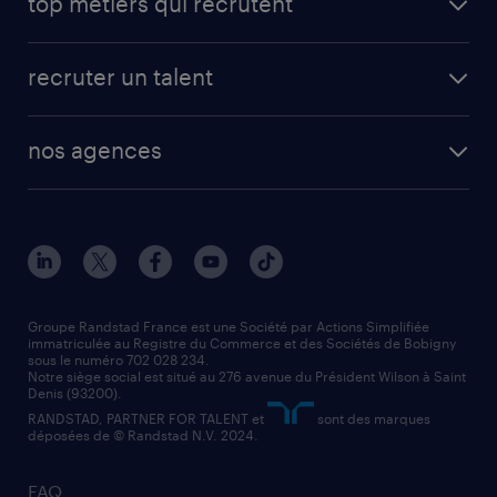
top métiers qui recrutent
app talent / portail web
candidature spontanée
fiches métiers
faq candidat / intérimaire
créer un compte candidat
recruter un talent
plombier chauffagiste
toutes nos solutions RH
vendeur
nos agences
solutions opérationnelles
agent de fabrication
toutes nos agences
solutions professionnelles
conducteur de poids lourd
nos agences par ville
contact entreprise
manutentionnaire
nos agences par région
faq intérim / recrutement
technico-commercial
nos cabinets de recrutement
assistant administratif
Groupe Randstad France est une Société par Actions Simplifiée
immatriculée au Registre du Commerce et des Sociétés de Bobigny
sous le numéro 702 028 234.
comptable
Notre siège social est situé au 276 avenue du Président Wilson à Saint
Denis (93200).
RANDSTAD, PARTNER FOR TALENT et
sont des marques
déposées de © Randstad N.V. 2024.
FAQ