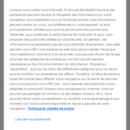
préparateur de commandes (f/h)
Lorsque vous visitez notre site web, le Groupe Randstad France et ses
partenaires peuvent stocker et récupérer des informations sur votre
navigateur, principalement sous la forme de cookies. Ces informations
les herbiers, vendée
peuvent porter sur vous, vos préférences ou votre appareil, et sont
principalement utilisées pour que le site fonctionne comme vous
intérim
l’attendez, pour améliorer la performance de notre site, et pour vous
12,93 € par heure
proposer des publicités ciblées sur d’autres sites. En général, ces
informations ne permettent pas de vous identifier directement, mais elles
peuvent vous offrir une expérience web plus personnalisée. Parce que
nous respectons votre droit à la vie privée, vous pouvez choisir de ne pas
autoriser les catégories de cookies qui ne sont pas strictement
nécessaires au bon fonctionnement du site Internet. Cliquez sur
publié le 4 août 2026
“paramétrer”, puis sur les titres des différentes catégories pour en savoir
plus et modifier nos paramètres par défaut. Toutefois, le refus de certains
types de cookies peut affecter votre navigation sur le site et les services
que nous pouvons vous offrir (ex : vous recevrez des publicités moins
adaptées à votre profil lorsque vous naviguerez sur Internet, vous ne
pharmacien d'officine (f/h)
pourrez pas partager du contenu via les réseaux sociaux, etc.). Vous
pourrez retirer votre consentement ou modifier votre paramétrage à tout
moment via l’icône cookie disponible en bas et à gauche de votre
les herbiers, vendée
navigateur.
Politique en matière de cookie
cdi
Liste de nos partenaires
31,66 € par heure