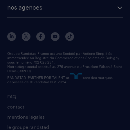
toutes nos solutions RH
vendeur
nos agences
solutions opérationnelles
agent de fabrication
toutes nos agences
solutions professionnelles
conducteur de poids lourd
nos agences par ville
contact entreprise
manutentionnaire
nos agences par région
faq intérim / recrutement
technico-commercial
nos cabinets de recrutement
assistant administratif
Groupe Randstad France est une Société par Actions Simplifiée
immatriculée au Registre du Commerce et des Sociétés de Bobigny
sous le numéro 702 028 234.
comptable
Notre siège social est situé au 276 avenue du Président Wilson à Saint
Denis (93200).
RANDSTAD, PARTNER FOR TALENT et
sont des marques
déposées de © Randstad N.V. 2024.
FAQ
contact
mentions légales
le groupe randstad