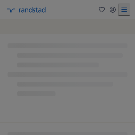
0
mon comp