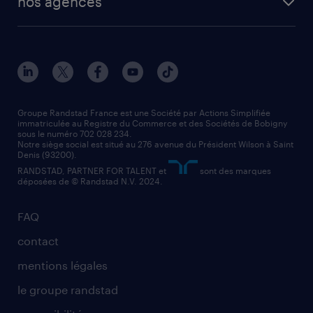
nos agences
solutions opérationnelles
agent de fabrication
toutes nos agences
solutions professionnelles
conducteur de poids lourd
nos agences par ville
contact entreprise
manutentionnaire
nos agences par région
faq intérim / recrutement
technico-commercial
nos cabinets de recrutement
assistant administratif
Groupe Randstad France est une Société par Actions Simplifiée
immatriculée au Registre du Commerce et des Sociétés de Bobigny
sous le numéro 702 028 234.
comptable
Notre siège social est situé au 276 avenue du Président Wilson à Saint
Denis (93200).
RANDSTAD, PARTNER FOR TALENT et
sont des marques
déposées de © Randstad N.V. 2024.
FAQ
contact
mentions légales
le groupe randstad