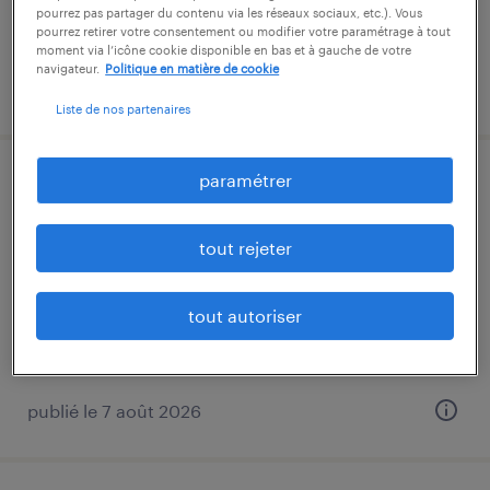
pourrez pas partager du contenu via les réseaux sociaux, etc.). Vous
pourrez retirer votre consentement ou modifier votre paramétrage à tout
moment via l’icône cookie disponible en bas et à gauche de votre
navigateur.
Politique en matière de cookie
publié le 5 août 2026
Liste de nos partenaires
paramétrer
agent de production agroalimentaire
(f/h)
tout rejeter
lamballe, côtes-d'armor
intérim
tout autoriser
12,31 € par heure
publié le 7 août 2026