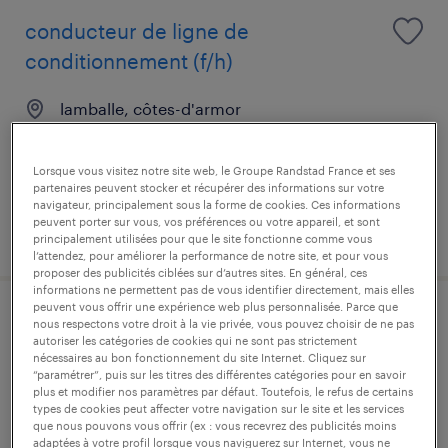
conducteur de ligne de
conditionnement (f/h)
lamballe, côtes-d'armor
intérim
13,00 € par heure
Lorsque vous visitez notre site web, le Groupe Randstad France et ses
partenaires peuvent stocker et récupérer des informations sur votre
navigateur, principalement sous la forme de cookies. Ces informations
peuvent porter sur vous, vos préférences ou votre appareil, et sont
publié le 23 juillet 2026
principalement utilisées pour que le site fonctionne comme vous
l’attendez, pour améliorer la performance de notre site, et pour vous
proposer des publicités ciblées sur d’autres sites. En général, ces
informations ne permettent pas de vous identifier directement, mais elles
peuvent vous offrir une expérience web plus personnalisée. Parce que
agent de réception-expédition (f/h)
nous respectons votre droit à la vie privée, vous pouvez choisir de ne pas
autoriser les catégories de cookies qui ne sont pas strictement
nécessaires au bon fonctionnement du site Internet. Cliquez sur
lamballe, côtes-d'armor
“paramétrer”, puis sur les titres des différentes catégories pour en savoir
plus et modifier nos paramètres par défaut. Toutefois, le refus de certains
intérim
types de cookies peut affecter votre navigation sur le site et les services
que nous pouvons vous offrir (ex : vous recevrez des publicités moins
12,50 € par heure
adaptées à votre profil lorsque vous naviguerez sur Internet, vous ne