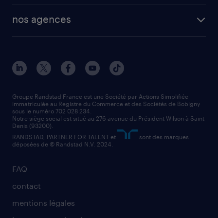
toutes nos solutions RH
vendeur
nos agences
solutions opérationnelles
agent de fabrication
toutes nos agences
solutions professionnelles
conducteur de poids lourd
nos agences par ville
contact entreprise
manutentionnaire
nos agences par région
faq intérim / recrutement
technico-commercial
nos cabinets de recrutement
assistant administratif
Groupe Randstad France est une Société par Actions Simplifiée
immatriculée au Registre du Commerce et des Sociétés de Bobigny
sous le numéro 702 028 234.
comptable
Notre siège social est situé au 276 avenue du Président Wilson à Saint
Denis (93200).
RANDSTAD, PARTNER FOR TALENT et
sont des marques
déposées de © Randstad N.V. 2024.
FAQ
contact
mentions légales