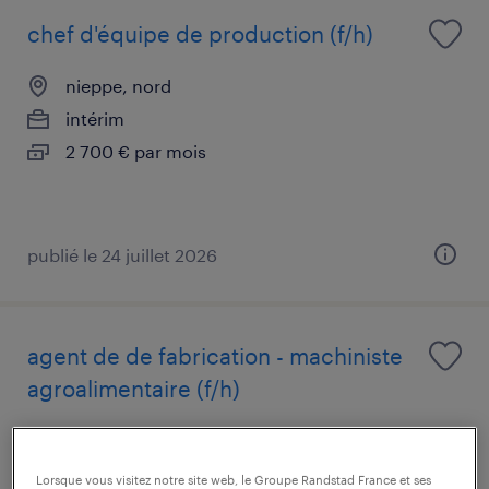
chef d'équipe de production (f/h)
nieppe, nord
intérim
2 700 € par mois
publié le 24 juillet 2026
agent de de fabrication - machiniste
agroalimentaire (f/h)
nieppe, nord
intérim
Lorsque vous visitez notre site web, le Groupe Randstad France et ses