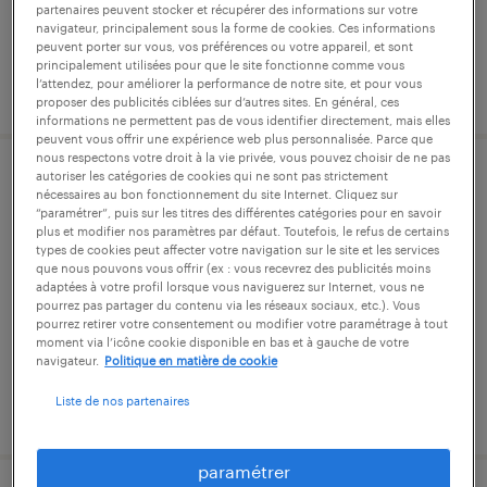
partenaires peuvent stocker et récupérer des informations sur votre
14,55 € par heure
navigateur, principalement sous la forme de cookies. Ces informations
peuvent porter sur vous, vos préférences ou votre appareil, et sont
principalement utilisées pour que le site fonctionne comme vous
l’attendez, pour améliorer la performance de notre site, et pour vous
publié le 24 juillet 2026
proposer des publicités ciblées sur d’autres sites. En général, ces
informations ne permettent pas de vous identifier directement, mais elles
peuvent vous offrir une expérience web plus personnalisée. Parce que
nous respectons votre droit à la vie privée, vous pouvez choisir de ne pas
autoriser les catégories de cookies qui ne sont pas strictement
chef d'équipe de production (f/h)
nécessaires au bon fonctionnement du site Internet. Cliquez sur
“paramétrer”, puis sur les titres des différentes catégories pour en savoir
plus et modifier nos paramètres par défaut. Toutefois, le refus de certains
nieppe, nord
types de cookies peut affecter votre navigation sur le site et les services
que nous pouvons vous offrir (ex : vous recevrez des publicités moins
intérim
adaptées à votre profil lorsque vous naviguerez sur Internet, vous ne
2 700 € par mois
pourrez pas partager du contenu via les réseaux sociaux, etc.). Vous
pourrez retirer votre consentement ou modifier votre paramétrage à tout
moment via l’icône cookie disponible en bas et à gauche de votre
navigateur.
Politique en matière de cookie
Liste de nos partenaires
publié le 3 juillet 2026
paramétrer