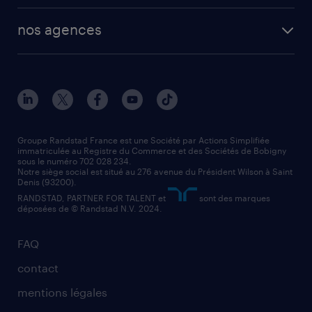
toutes nos solutions RH
vendeur
nos agences
solutions opérationnelles
agent de fabrication
toutes nos agences
solutions professionnelles
conducteur de poids lourd
nos agences par ville
contact entreprise
manutentionnaire
nos agences par région
faq intérim / recrutement
technico-commercial
nos cabinets de recrutement
assistant administratif
Groupe Randstad France est une Société par Actions Simplifiée
immatriculée au Registre du Commerce et des Sociétés de Bobigny
sous le numéro 702 028 234.
comptable
Notre siège social est situé au 276 avenue du Président Wilson à Saint
Denis (93200).
RANDSTAD, PARTNER FOR TALENT et
sont des marques
déposées de © Randstad N.V. 2024.
FAQ
contact
mentions légales