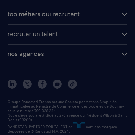
avantages intérimaires randstad
carrières professionnelles
top métiers qui recrutent
app talent / portail web
candidature spontanée
fiches métiers
faq candidat / intérimaire
créer un compte candidat
recruter un talent
plombier chauffagiste
toutes nos solutions RH
vendeur
nos agences
solutions opérationnelles
agent de fabrication
toutes nos agences
solutions professionnelles
conducteur de poids lourd
nos agences par ville
contact entreprise
manutentionnaire
nos agences par région
faq intérim / recrutement
technico-commercial
nos cabinets de recrutement
assistant administratif
Groupe Randstad France est une Société par Actions Simplifiée
immatriculée au Registre du Commerce et des Sociétés de Bobigny
sous le numéro 702 028 234.
comptable
Notre siège social est situé au 276 avenue du Président Wilson à Saint
Denis (93200).
RANDSTAD, PARTNER FOR TALENT et
sont des marques
déposées de © Randstad N.V. 2024.