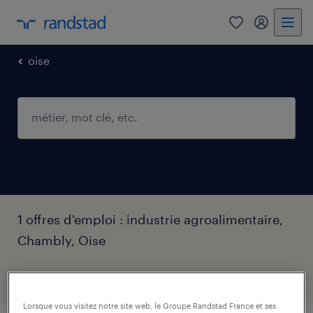
0
mon comp
oise
1 offres d'emploi : industrie agroalimentaire,
Chambly, Oise
filtres
2
Lorsque vous visitez notre site web, le Groupe Randstad France et ses