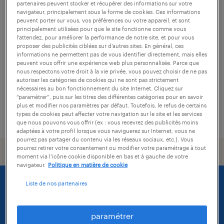
partenaires peuvent stocker et récupérer des informations sur votre
navigateur, principalement sous la forme de cookies. Ces informations
conducteur moulin h/f
peuvent porter sur vous, vos préférences ou votre appareil, et sont
principalement utilisées pour que le site fonctionne comme vous
l’attendez, pour améliorer la performance de notre site, et pour vous
chambly, oise
proposer des publicités ciblées sur d’autres sites. En général, ces
intérim
informations ne permettent pas de vous identifier directement, mais elles
peuvent vous offrir une expérience web plus personnalisée. Parce que
12,31 € par heure
nous respectons votre droit à la vie privée, vous pouvez choisir de ne pas
autoriser les catégories de cookies qui ne sont pas strictement
nécessaires au bon fonctionnement du site Internet. Cliquez sur
“paramétrer”, puis sur les titres des différentes catégories pour en savoir
plus et modifier nos paramètres par défaut. Toutefois, le refus de certains
types de cookies peut affecter votre navigation sur le site et les services
publié le 6 août 2026
que nous pouvons vous offrir (ex : vous recevrez des publicités moins
adaptées à votre profil lorsque vous naviguerez sur Internet, vous ne
pourrez pas partager du contenu via les réseaux sociaux, etc.). Vous
pourrez retirer votre consentement ou modifier votre paramétrage à tout
moment via l’icône cookie disponible en bas et à gauche de votre
navigateur.
Politique en matière de cookie
Liste de nos partenaires
paramétrer