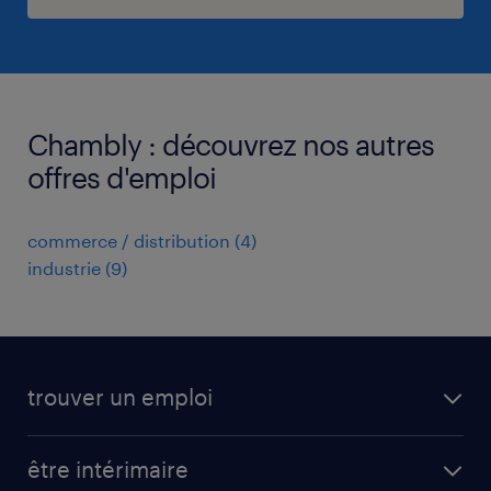
Chambly : découvrez nos autres
offres d'emploi
commerce / distribution
(
4
)
industrie
(
9
)
trouver un emploi
toutes nos offres d'emploi
être intérimaire
carrières opérationnelles