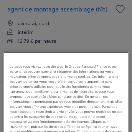
agent de montage assemblage (f/h)
cambrai, nord
intérim
12,79 € par heure
Lorsque vous visitez notre site web, le Groupe Randstad France et ses
publié le 31 juillet 2026
partenaires peuvent stocker et récupérer des informations sur votre
navigateur, principalement sous la forme de cookies. Ces informations
peuvent porter sur vous, vos préférences ou votre appareil, et sont
principalement utilisées pour que le site fonctionne comme vous
l’attendez, pour améliorer la performance de notre site, et pour vous
cariste (f/h)
proposer des publicités ciblées sur d’autres sites. En général, ces
informations ne permettent pas de vous identifier directement, mais elles
peuvent vous offrir une expérience web plus personnalisée. Parce que
cambrai, nord
nous respectons votre droit à la vie privée, vous pouvez choisir de ne pas
autoriser les catégories de cookies qui ne sont pas strictement
intérim
nécessaires au bon fonctionnement du site Internet. Cliquez sur
“paramétrer”, puis sur les titres des différentes catégories pour en savoir
12,79 € par heure
plus et modifier nos paramètres par défaut. Toutefois, le refus de certains