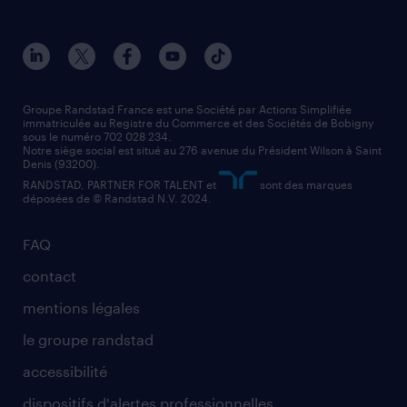
toutes nos agences
solutions professionnelles
conducteur de poids lourd
nos agences par ville
contact entreprise
manutentionnaire
nos agences par région
faq intérim / recrutement
technico-commercial
nos cabinets de recrutement
assistant administratif
Groupe Randstad France est une Société par Actions Simplifiée
immatriculée au Registre du Commerce et des Sociétés de Bobigny
sous le numéro 702 028 234.
comptable
Notre siège social est situé au 276 avenue du Président Wilson à Saint
Denis (93200).
RANDSTAD, PARTNER FOR TALENT et
sont des marques
déposées de © Randstad N.V. 2024.
FAQ
contact
mentions légales
le groupe randstad
accessibilité
dispositifs d'alertes professionnelles