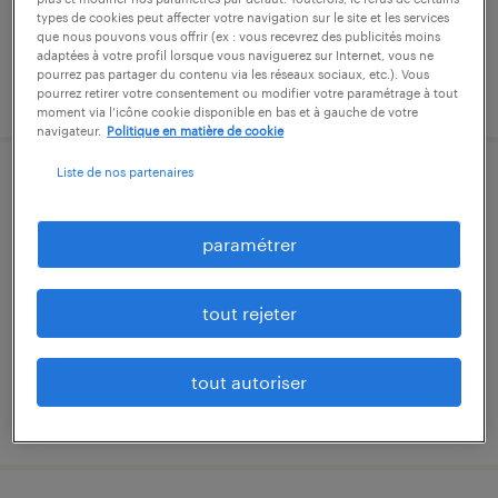
types de cookies peut affecter votre navigation sur le site et les services
que nous pouvons vous offrir (ex : vous recevrez des publicités moins
adaptées à votre profil lorsque vous naviguerez sur Internet, vous ne
pourrez pas partager du contenu via les réseaux sociaux, etc.). Vous
publié le 31 juillet 2026
pourrez retirer votre consentement ou modifier votre paramétrage à tout
moment via l’icône cookie disponible en bas et à gauche de votre
navigateur.
Politique en matière de cookie
Liste de nos partenaires
retoucheur (f/h)
paramétrer
cambrai, nord
intérim
13,02 € par heure
tout rejeter
tout autoriser
publié le 3 août 2026