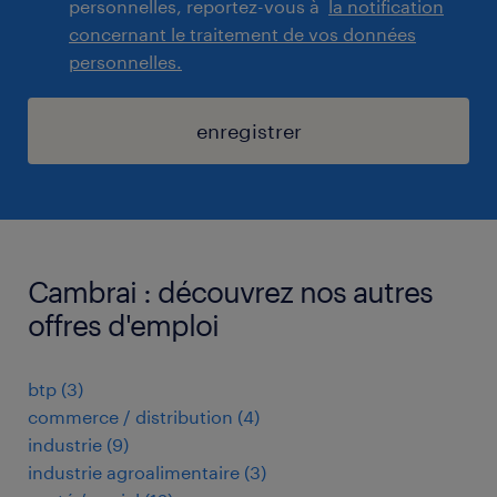
personnelles, reportez-vous à
la notification
concernant le traitement de vos données
personnelles.
enregistrer
Cambrai : découvrez nos autres
offres d'emploi
btp
(
3
)
commerce / distribution
(
4
)
industrie
(
9
)
industrie agroalimentaire
(
3
)