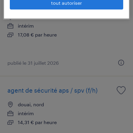
chef d'unité de fabrication (f/h)
tout autoriser
douai, nord
intérim
17,08 € par heure
publié le 31 juillet 2026
agent de sécurité aps / spv (f/h)
douai, nord
intérim
14,31 € par heure