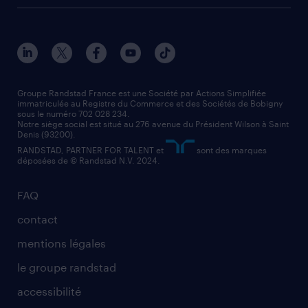
toutes nos agences
solutions professionnelles
conducteur de poids lourd
nos agences par ville
contact entreprise
manutentionnaire
nos agences par région
faq intérim / recrutement
technico-commercial
nos cabinets de recrutement
assistant administratif
Groupe Randstad France est une Société par Actions Simplifiée
immatriculée au Registre du Commerce et des Sociétés de Bobigny
sous le numéro 702 028 234.
comptable
Notre siège social est situé au 276 avenue du Président Wilson à Saint
Denis (93200).
RANDSTAD, PARTNER FOR TALENT et
sont des marques
déposées de © Randstad N.V. 2024.
FAQ
contact
mentions légales
le groupe randstad
accessibilité