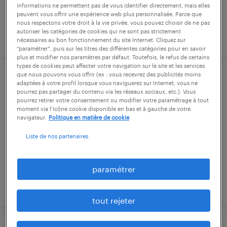
informations ne permettent pas de vous identifier directement, mais elles
peuvent vous offrir une expérience web plus personnalisée. Parce que
nous respectons votre droit à la vie privée, vous pouvez choisir de ne pas
autoriser les catégories de cookies qui ne sont pas strictement
publié le 6 août 2026
nécessaires au bon fonctionnement du site Internet. Cliquez sur
“paramétrer”, puis sur les titres des différentes catégories pour en savoir
plus et modifier nos paramètres par défaut. Toutefois, le refus de certains
types de cookies peut affecter votre navigation sur le site et les services
que nous pouvons vous offrir (ex : vous recevrez des publicités moins
cariste (f/h)
adaptées à votre profil lorsque vous naviguerez sur Internet, vous ne
pourrez pas partager du contenu via les réseaux sociaux, etc.). Vous
pourrez retirer votre consentement ou modifier votre paramétrage à tout
douai, nord
moment via l’icône cookie disponible en bas et à gauche de votre
navigateur.
Politique en matière de cookie
intérim
12,34 € par heure
Liste de nos partenaires
paramétrer
publié le 30 juillet 2026
tout rejeter