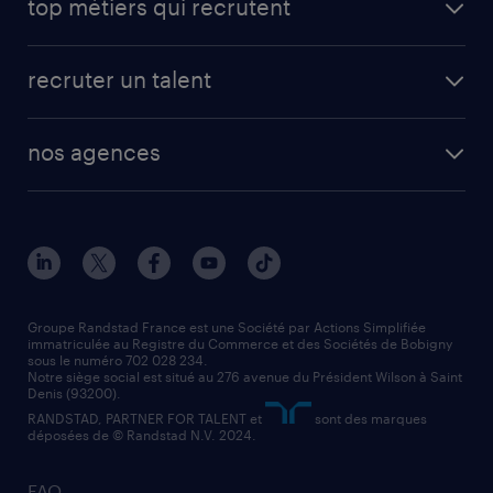
top métiers qui recrutent
app talent / portail web
candidature spontanée
fiches métiers
faq candidat / intérimaire
créer un compte candidat
recruter un talent
plombier chauffagiste
toutes nos solutions RH
vendeur
nos agences
solutions opérationnelles
agent de fabrication
toutes nos agences
solutions professionnelles
conducteur de poids lourd
nos agences par ville
contact entreprise
manutentionnaire
nos agences par région
faq intérim / recrutement
technico-commercial
nos cabinets de recrutement
assistant administratif
Groupe Randstad France est une Société par Actions Simplifiée
immatriculée au Registre du Commerce et des Sociétés de Bobigny
sous le numéro 702 028 234.
comptable
Notre siège social est situé au 276 avenue du Président Wilson à Saint
Denis (93200).
RANDSTAD, PARTNER FOR TALENT et
sont des marques
déposées de © Randstad N.V. 2024.
FAQ