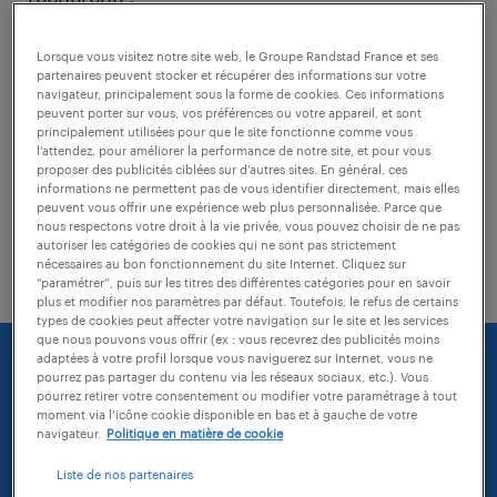
Lorsque vous visitez notre site web, le Groupe Randstad France et ses
vérifiez si il n'y a pas de faute
partenaires peuvent stocker et récupérer des informations sur votre
d'orthographe dans les mots-clés tapés
navigateur, principalement sous la forme de cookies. Ces informations
peuvent porter sur vous, vos préférences ou votre appareil, et sont
principalement utilisées pour que le site fonctionne comme vous
modifiez l'intitulé de votre recherche
l’attendez, pour améliorer la performance de notre site, et pour vous
proposer des publicités ciblées sur d’autres sites. En général, ces
essayez d'agrandir la zone géographique
informations ne permettent pas de vous identifier directement, mais elles
peuvent vous offrir une expérience web plus personnalisée. Parce que
de votre recherche (vous pouvez
nous respectons votre droit à la vie privée, vous pouvez choisir de ne pas
autoriser les catégories de cookies qui ne sont pas strictement
sélectionner une distance)
nécessaires au bon fonctionnement du site Internet. Cliquez sur
“paramétrer”, puis sur les titres des différentes catégories pour en savoir
plus et modifier nos paramètres par défaut. Toutefois, le refus de certains
types de cookies peut affecter votre navigation sur le site et les services
que nous pouvons vous offrir (ex : vous recevrez des publicités moins
adaptées à votre profil lorsque vous naviguerez sur Internet, vous ne
pourrez pas partager du contenu via les réseaux sociaux, etc.). Vous
pourrez retirer votre consentement ou modifier votre paramétrage à tout
moment via l’icône cookie disponible en bas et à gauche de votre
navigateur.
Politique en matière de cookie
Liste de nos partenaires