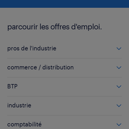
parcourir les offres d'emploi.
pros de l'industrie
carrossier
commerce / distribution
chaudronnier
acheteur
fraiseur
BTP
chargé d'affaires
ingénieur mécanique
carreleur
chef de secteur
mécanicien automobile
industrie
chef de chantier
commercial
voir plus
(+)
agent d'usinage
conducteur d'engins
commercial sédentaire
comptabilité
agent de fabrication