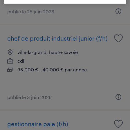
publié le 25 juin 2026
chef de produit industriel junior (f/h)
ville-la-grand, haute-savoie
cdi
35 000 € - 40 000 € par année
publié le 3 juin 2026
gestionnaire paie (f/h)