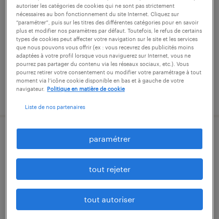
autoriser les catégories de cookies qui ne sont pas strictement
nécessaires au bon fonctionnement du site Internet. Cliquez sur
annemasse, haute-savoie
“paramétrer”, puis sur les titres des différentes catégories pour en savoir
plus et modifier nos paramètres par défaut. Toutefois, le refus de certains
intérim
types de cookies peut affecter votre navigation sur le site et les services
12,31 € par heure
que nous pouvons vous offrir (ex : vous recevrez des publicités moins
adaptées à votre profil lorsque vous naviguerez sur Internet, vous ne
pourrez pas partager du contenu via les réseaux sociaux, etc.). Vous
pourrez retirer votre consentement ou modifier votre paramétrage à tout
moment via l’icône cookie disponible en bas et à gauche de votre
navigateur.
Politique en matière de cookie
publié le 1 juin 2026
Liste de nos partenaires
technicien qualité (f/h)
paramétrer
ville-la-grand, haute-savoie
tout rejeter
intérim
27 000 € - 32 000 € par année
tout autoriser