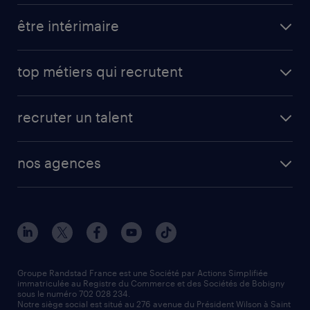
toutes nos offres d'emploi
être intérimaire
carrières opérationnelles
avantages intérimaires randstad
carrières professionnelles
top métiers qui recrutent
app talent / portail web
candidature spontanée
fiches métiers
faq candidat / intérimaire
créer un compte candidat
recruter un talent
plombier chauffagiste
toutes nos solutions RH
vendeur
nos agences
solutions opérationnelles
agent de fabrication
toutes nos agences
solutions professionnelles
conducteur de poids lourd
nos agences par ville
contact entreprise
manutentionnaire
nos agences par région
faq intérim / recrutement
technico-commercial
nos cabinets de recrutement
assistant administratif
Groupe Randstad France est une Société par Actions Simplifiée
immatriculée au Registre du Commerce et des Sociétés de Bobigny
sous le numéro 702 028 234.
comptable
Notre siège social est situé au 276 avenue du Président Wilson à Saint