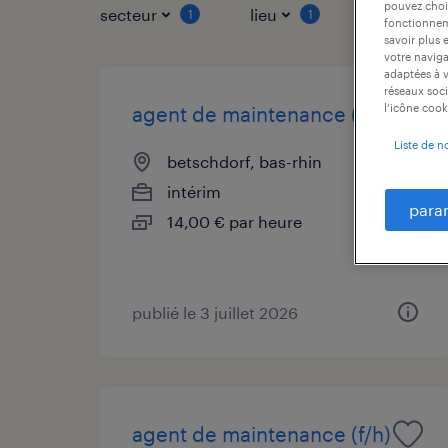
pouvez chois
secteur
lieu
type de co
1
1
fonctionneme
savoir plus 
votre naviga
adaptées à v
réseaux soci
l’icône cook
agent de maintenance (f/h)
Liste de n
betschdorf, bas-rhin
intérim
para
14,00 € par heure
publié le 3 juillet 2026
agent de maintenance (f/h)