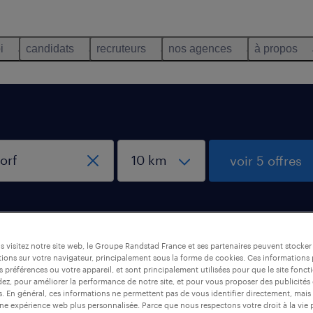
i
candidats
recruteurs
nos agences
à propos
voir 5 offres
 visitez notre site web, le Groupe Randstad France et ses partenaires peuvent stocker
ions sur votre navigateur, principalement sous la forme de cookies. Ces informations
Betschdorf
s préférences ou votre appareil, et sont principalement utilisées pour que le site fo
dez, pour améliorer la performance de notre site, et pour vous proposer des publicités 
es. En général, ces informations ne permettent pas de vous identifier directement, mais
une expérience web plus personnalisée. Parce que nous respectons votre droit à la vie 