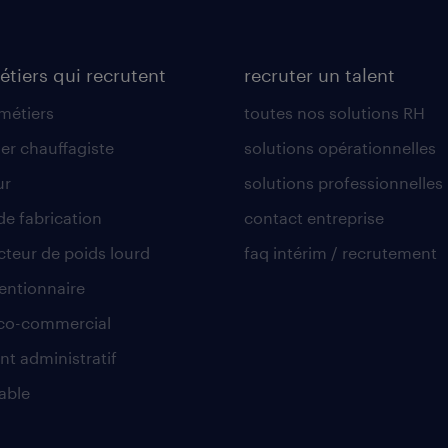
étiers qui recrutent
recruter un talent
 métiers
toutes nos solutions RH
er chauffagiste
solutions opérationnelles
ur
solutions professionnelles
de fabrication
contact entreprise
teur de poids lourd
faq intérim / recrutement
ntionnaire
co-commercial
nt administratif
able