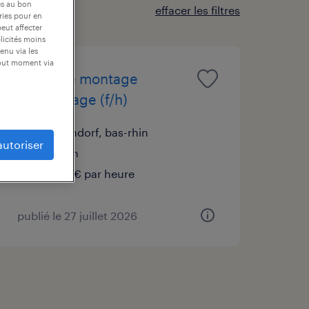
es au bon
effacer les filtres
ories pour en
peut affecter
blicités moins
enu via les
tout moment via
agent de montage
assemblage (f/h)
betschdorf, bas-rhin
autoriser
intérim
14,00 € par heure
publié le 27 juillet 2026