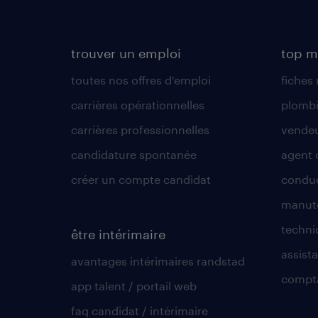
trouver un emploi
top m
toutes nos offres d'emploi
fiches
carrières opérationnelles
plombi
carrières professionnelles
vende
candidature spontanée
agent 
créer un compte candidat
conduc
manute
techni
être intérimaire
assista
avantages intérimaires randstad
compt
app talent / portail web
faq candidat / intérimaire