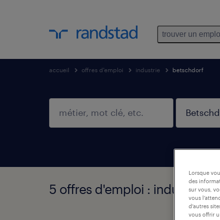
trouver un emplo
accueil
offres d'emploi
industrie
betschdorf
Lorsque vous
des informat
5 offres d'emploi : industrie, 
sur vous, vo
vous l’atten
d’autres sit
vous offrir 