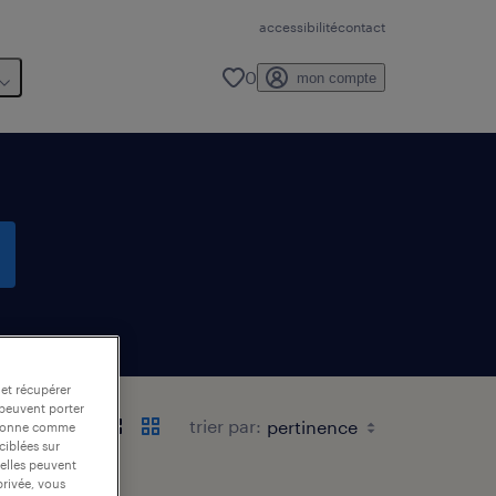
accessibilité
contact
0
mon compte
 et récupérer
 peuvent porter
trier par:
nctionne comme
ciblées sur
 elles peuvent
privée, vous