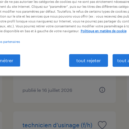
ir de ne pas autoriser les catégories de cookies qui ne sont pas strictement nécessair
ntrat
durée du contrat
niveau d'expérience
nt du site Internet. Cliquez sur “paramétrer”, puis sur les titres des différentes catég
et modifier nos paramètres par défaut. Toutefois, le refus de certains types de cookies 
tion sur le site et les services que nous pouvons vous offrir (ex : vous recevrez des pu
otre profil lorsque vous naviguerez sur Internet, vous ne pourrez pas partager du cont
aux, etc.). Vous pourrez retirer votre consentement ou modifier votre paramétrage à 
ie disponible en bas et à gauche de votre navigateur.
Politique en matière de cookie
magasinier cariste (f/h)
os partenaires
betschdorf, bas-rhin
intérim
métrer
tout rejeter
tout 
13,50 € par heure
publié le 16 juillet 2026
technicien d’usinage (f/h)