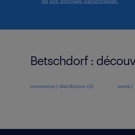
de vos données personnelles.
Betschdorf : découv
commerce / distribution
(
3
)
santé / 