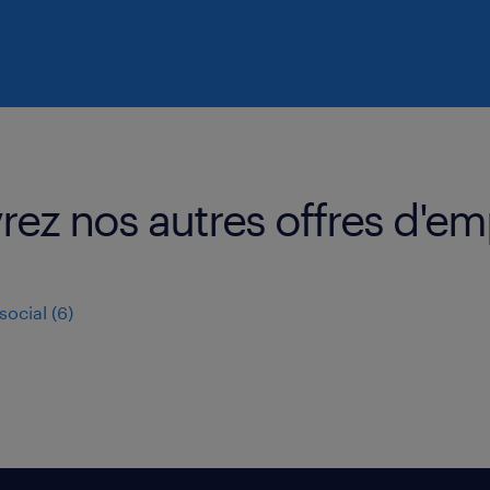
rez nos autres offres d'em
social
(
6
)