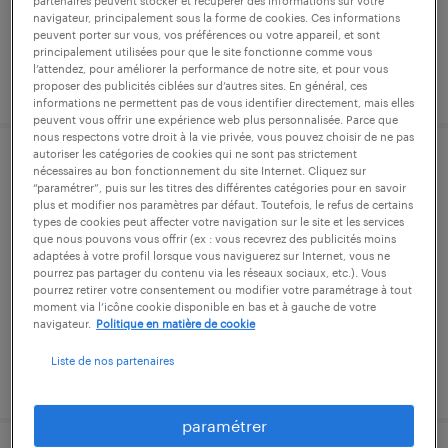
partenaires peuvent stocker et récupérer des informations sur votre
navigateur, principalement sous la forme de cookies. Ces informations
peuvent porter sur vous, vos préférences ou votre appareil, et sont
principalement utilisées pour que le site fonctionne comme vous
l’attendez, pour améliorer la performance de notre site, et pour vous
publié le 24 juillet 2026
proposer des publicités ciblées sur d’autres sites. En général, ces
informations ne permettent pas de vous identifier directement, mais elles
peuvent vous offrir une expérience web plus personnalisée. Parce que
nous respectons votre droit à la vie privée, vous pouvez choisir de ne pas
autoriser les catégories de cookies qui ne sont pas strictement
opérateur en extrusion (f/h)
nécessaires au bon fonctionnement du site Internet. Cliquez sur
“paramétrer”, puis sur les titres des différentes catégories pour en savoir
plus et modifier nos paramètres par défaut. Toutefois, le refus de certains
allinges, haute-savoie
types de cookies peut affecter votre navigation sur le site et les services
que nous pouvons vous offrir (ex : vous recevrez des publicités moins
intérim
adaptées à votre profil lorsque vous naviguerez sur Internet, vous ne
pourrez pas partager du contenu via les réseaux sociaux, etc.). Vous
12,31 € par heure
pourrez retirer votre consentement ou modifier votre paramétrage à tout
moment via l’icône cookie disponible en bas et à gauche de votre
navigateur.
Politique en matière de cookie
Liste de nos partenaires
publié le 20 juillet 2026
paramétrer