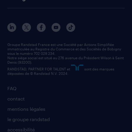
solutions opérationnelles
agent de fabrication
toutes nos agences
solutions professionnelles
conducteur de poids lourd
nos agences par ville
contact entreprise
manutentionnaire
nos agences par région
faq intérim / recrutement
technico-commercial
nos cabinets de recrutement
assistant administratif
Groupe Randstad France est une Société par Actions Simplifiée
immatriculée au Registre du Commerce et des Sociétés de Bobigny
sous le numéro 702 028 234.
comptable
Notre siège social est situé au 276 avenue du Président Wilson à Saint
Denis (93200).
RANDSTAD, PARTNER FOR TALENT et
sont des marques
déposées de © Randstad N.V. 2024.
FAQ
contact
mentions légales
le groupe randstad
accessibilité