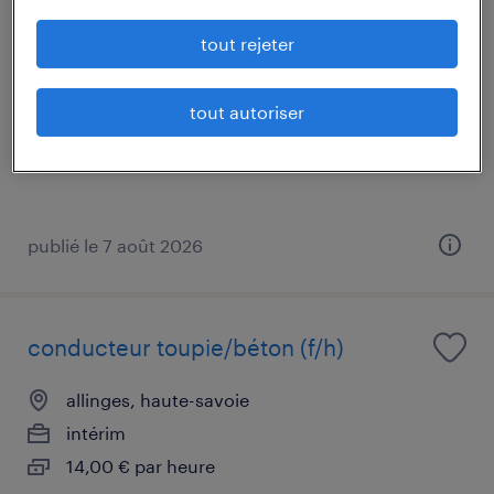
conducteur poids lourds (f/h)
tout rejeter
allinges, haute-savoie
intérim
tout autoriser
13,50 € par heure
publié le 7 août 2026
conducteur toupie/béton (f/h)
allinges, haute-savoie
intérim
14,00 € par heure