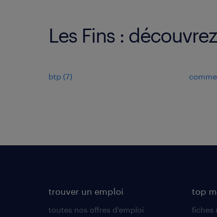
Les Fins : découvrez
btp
(
7
)
commerc
trouver un emploi
top m
toutes nos offres d'emploi
fiches