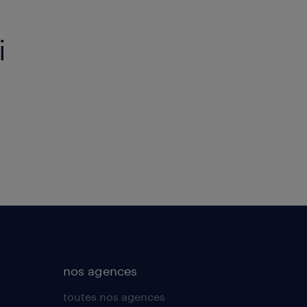
i
nos agences
toutes nos agences