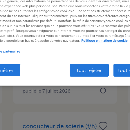
es. En général, ces informations ne permettent pas de vous identifier directement, mais
ntrat
durée du contrat
niveau d'expérience
une expérience web plus personnalisée. Parce que nous respectons votre droit à la vie 
ir de ne pas autoriser les catégories de cookies qui ne sont pas strictement nécessair
nt du site Internet. Cliquez sur “paramétrer”, puis sur les titres des différentes catég
et modifier nos paramètres par défaut. Toutefois, le refus de certains types de cookies 
tion sur le site et les services que nous pouvons vous offrir (ex : vous recevrez des pu
otre profil lorsque vous naviguerez sur Internet, vous ne pourrez pas partager du cont
responsable qualité adjoint
aux, etc.). Vous pourrez retirer votre consentement ou modifier votre paramétrage à 
h/f
ie disponible en bas et à gauche de votre navigateur.
Politique en matière de cookie
os partenaires
les fins, doubs
cdi
métrer
tout rejeter
tout 
42 000 € par année
publié le 7 juillet 2026
conducteur de scierie (f/h)