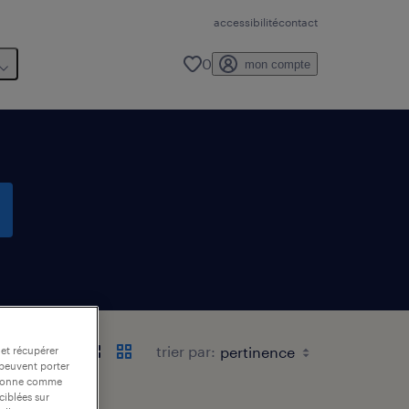
accessibilité
contact
0
mon compte
trier par:
 et récupérer
 peuvent porter
nctionne comme
ciblées sur