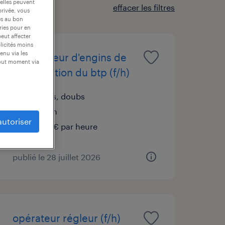
 elles peuvent
effacer les filtres
privée, vous
es au bon
ories pour en
peut affecter
blicités moins
enu via les
conducteur d'engins de
tout moment via
manutention du btp (f/h)
les fins, doubs
intérim
autoriser
12,50 € par heure
publié le 28 juillet 2026
opérateur régleur (f/h)