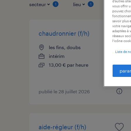
d’autres sit
secteur
lieu
type de co
1
1
vous offrir 
pouvez chois
fonctionneme
savoir plus 
votre naviga
adaptées à v
chaudronnier (f/h)
réseaux soci
l’icône cook
les fins, doubs
Liste de n
intérim
13,00 € par heure
para
publié le 28 juillet 2026
aide-régleur (f/h)