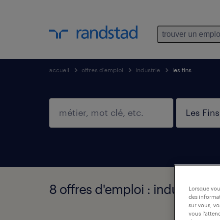
trouver un emplo
accueil
offres d'emploi
industrie
les fins
8 offres d'emploi : industrie, L
Lorsque vous
des informat
sur vous, vo
vous l’atten