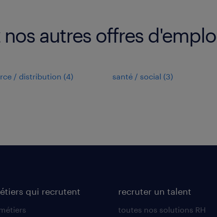
 nos autres offres d'emplo
e / distribution
(
4
)
santé / social
(
3
)
étiers qui recrutent
recruter un talent
 métiers
toutes nos solutions RH