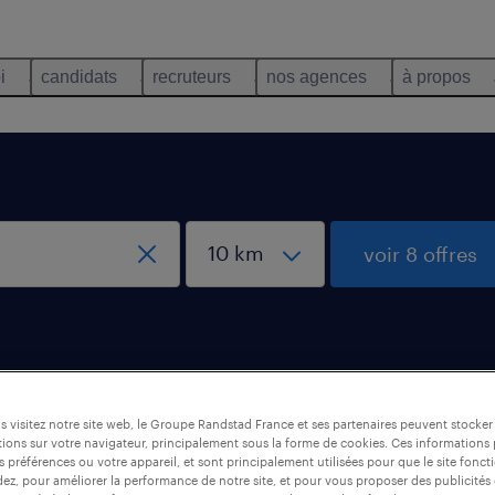
i
candidats
recruteurs
nos agences
à propos
voir 8 offres
es Fins
 visitez notre site web, le Groupe Randstad France et ses partenaires peuvent stocker
ions sur votre navigateur, principalement sous la forme de cookies. Ces informations
s préférences ou votre appareil, et sont principalement utilisées pour que le site fo
dez, pour améliorer la performance de notre site, et pour vous proposer des publicités 