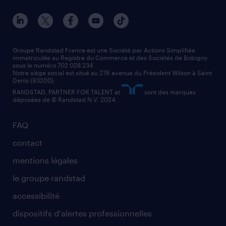
nos agences par ville
contact entreprise
manutentionnaire
nos agences par région
faq intérim / recrutement
technico-commercial
nos cabinets de recrutement
assistant administratif
Groupe Randstad France est une Société par Actions Simplifiée
immatriculée au Registre du Commerce et des Sociétés de Bobigny
sous le numéro 702 028 234.
comptable
Notre siège social est situé au 276 avenue du Président Wilson à Saint
Denis (93200).
RANDSTAD, PARTNER FOR TALENT et
sont des marques
déposées de © Randstad N.V. 2024.
FAQ
contact
mentions légales
le groupe randstad
accessibilité
dispositifs d'alertes professionnelles