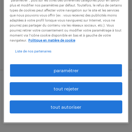
“paramétrer”, puis sur les titres des différentes catégories pour en savoir
plus et modifier nos paramètres par défaut. Toutefois, le refus de certains
pratz, jura
types de cookies peut affecter votre navigation sur le site et les services
que nous pouvons vous offrir (ex : vous recevrez des publicités moins
cdi
adaptées à votre profil lorsque vous naviguerez sur Internet, vous ne
pourrez pas partager du contenu via les réseaux sociaux, etc.). Vous
45 000 € - 48 000 € par année
pourrez retirer votre consentement ou modifier votre paramétrage à tout
moment via l’icône cookie disponible en bas et à gauche de votre
navigateur.
Politique en matière de cookie
Liste de nos partenaires
publié le 7 juillet 2026
paramétrer
contrôleur (se) qualité (f/h)
tout rejeter
saint-claude, jura
intérim
tout autoriser
2 081 € par mois