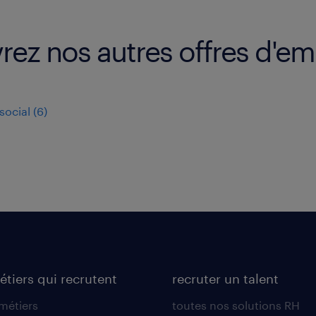
ez nos autres offres d'em
social
(
6
)
étiers qui recrutent
recruter un talent
 métiers
toutes nos solutions RH