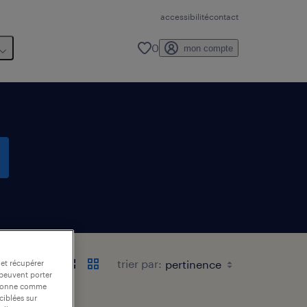
accessibilité
contact
0
mon compte
trier par:
 et récupérer
 peuvent porter
nctionne comme
ciblées sur