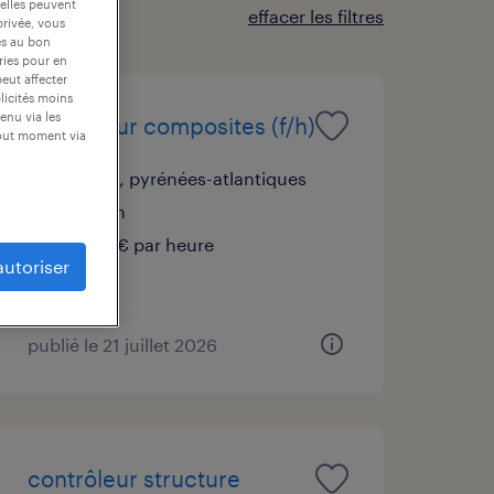
 elles peuvent
effacer les filtres
privée, vous
es au bon
ories pour en
peut affecter
blicités moins
enu via les
contrôleur composites (f/h)
tout moment via
anglet, pyrénées-atlantiques
intérim
15,00 € par heure
autoriser
publié le 21 juillet 2026
contrôleur structure