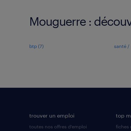
Mouguerre : découvr
btp
(
7
)
santé / 
trouver un emploi
top m
toutes nos offres d'emploi
fiches