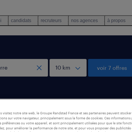
i
candidats
recruteurs
nos agences
à propos
voir 7 offres
 Mouguerre
 visitez notre site web, le Groupe Randstad France et ses partenaires peuvent stocker
ions sur votre navigateur, principalement sous la forme de cookies. Ces informations
s préférences ou votre appareil, et sont principalement utilisées pour que le site fo
dez, pour améliorer la performance de notre site, et pour vous proposer des publicités 