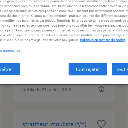
es. En général, ces informations ne permettent pas de vous identifier directement, mais
ntrat
durée du contrat
niveau d'expérience
une expérience web plus personnalisée. Parce que nous respectons votre droit à la vie 
ir de ne pas autoriser les catégories de cookies qui ne sont pas strictement nécessair
nt du site Internet. Cliquez sur “paramétrer”, puis sur les titres des différentes catég
et modifier nos paramètres par défaut. Toutefois, le refus de certains types de cookies 
tion sur le site et les services que nous pouvons vous offrir (ex : vous recevrez des pu
otre profil lorsque vous naviguerez sur Internet, vous ne pourrez pas partager du cont
peintre industriel (f/h)
aux, etc.). Vous pourrez retirer votre consentement ou modifier votre paramétrage à 
ie disponible en bas et à gauche de votre navigateur.
Politique en matière de cookie
anglet, pyrénées-atlantiques
os partenaires
intérim
14,00 € par heure
métrer
tout rejeter
tout 
publié le 21 juillet 2026
stratifieur-mouliste (f/h)