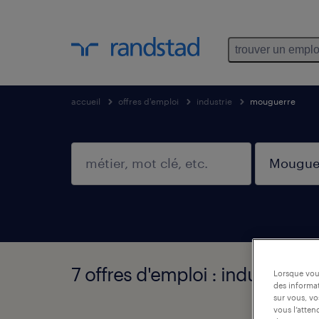
trouver un emplo
accueil
offres d'emploi
industrie
mouguerre
7 offres d'emploi : industrie,
Lorsque vous
des informat
sur vous, vo
vous l’atten