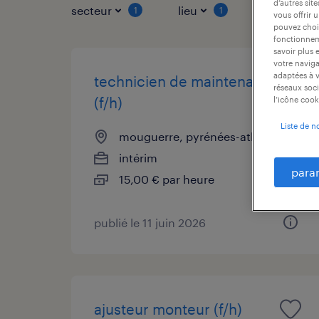
d’autres sit
secteur
lieu
type de co
1
1
vous offrir 
pouvez chois
fonctionneme
savoir plus 
votre naviga
adaptées à v
technicien de maintenance
réseaux soci
(f/h)
l’icône cook
Liste de n
mouguerre, pyrénées-atlantiques
intérim
para
15,00 € par heure
publié le 11 juin 2026
ajusteur monteur (f/h)