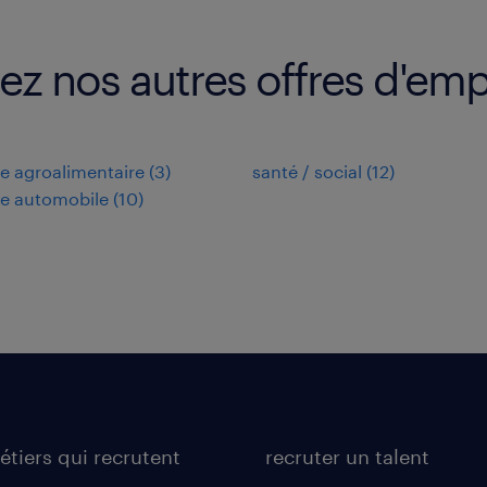
ez nos autres offres d'emp
ie agroalimentaire
(
3
)
santé / social
(
12
)
ie automobile
(
10
)
étiers qui recrutent
recruter un talent