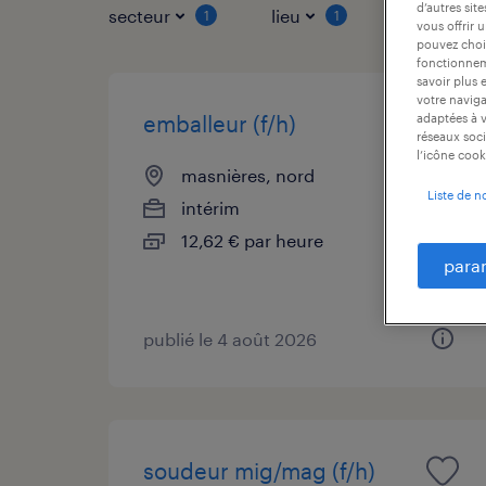
d’autres sit
secteur
lieu
type de co
1
1
vous offrir 
pouvez chois
fonctionneme
savoir plus 
votre naviga
adaptées à v
emballeur (f/h)
réseaux soci
l’icône cook
masnières, nord
Liste de n
intérim
12,62 € par heure
para
publié le 4 août 2026
soudeur mig/mag (f/h)