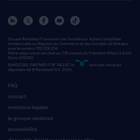
toutes nos agences
solutions professionnelles
conducteur de poids lourd
nos agences par ville
contact entreprise
manutentionnaire
nos agences par région
faq intérim / recrutement
technico-commercial
nos cabinets de recrutement
assistant administratif
Groupe Randstad France est une Société par Actions Simplifiée
immatriculée au Registre du Commerce et des Sociétés de Bobigny
sous le numéro 702 028 234.
comptable
Notre siège social est situé au 276 avenue du Président Wilson à Saint
Denis (93200).
RANDSTAD, PARTNER FOR TALENT et
sont des marques
déposées de © Randstad N.V. 2024.
FAQ
contact
mentions légales
le groupe randstad
accessibilité
dispositifs d'alertes professionnelles