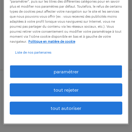
“paramétrer”, puis sur les titres des différentes catégories pour en savoir
plus et modifier nos paramètres par défaut. Toutefois, le refus de certains
porcieu-amblagnieu, isère
types de cookies peut affecter votre navigation sur le site et les services
que nous pouvons vous offrir (ex : vous recevrez des publicités moins
cdi
adaptées à votre profil lorsque vous naviguerez sur Internet, vous ne
pourrez pas partager du contenu via les réseaux sociaux, etc.). Vous
43 000 € par année
pourrez retirer votre consentement ou modifier votre paramétrage à tout
moment via l’icône cookie disponible en bas et à gauche de votre
navigateur.
Politique en matière de cookie
Liste de nos partenaires
publié le 19 février 2026
paramétrer
technicien qualité (f/h)
tout rejeter
bressolles, ain
intérim
tout autoriser
12,94 € par heure