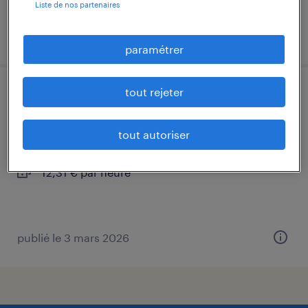
Liste de nos partenaires
publié le 7 juillet 2026
paramétrer
tout rejeter
cariste (f/h)
vesoul, haute-saône
tout autoriser
intérim
12,31 € par heure
publié le 3 mars 2026