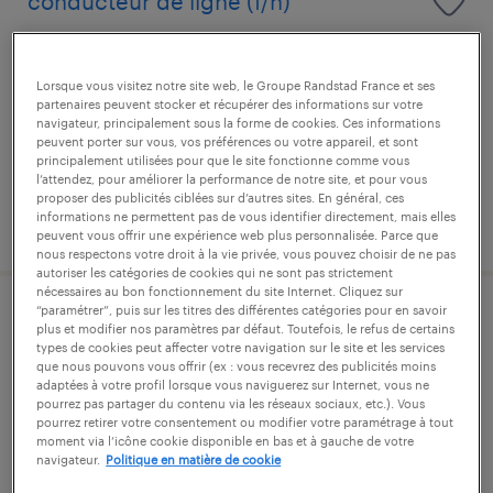
conducteur de ligne (f/h)
vesoul, haute-saône
intérim
Lorsque vous visitez notre site web, le Groupe Randstad France et ses
partenaires peuvent stocker et récupérer des informations sur votre
12,02 € par heure
navigateur, principalement sous la forme de cookies. Ces informations
peuvent porter sur vous, vos préférences ou votre appareil, et sont
principalement utilisées pour que le site fonctionne comme vous
l’attendez, pour améliorer la performance de notre site, et pour vous
proposer des publicités ciblées sur d’autres sites. En général, ces
informations ne permettent pas de vous identifier directement, mais elles
publié le 11 mai 2026
peuvent vous offrir une expérience web plus personnalisée. Parce que
nous respectons votre droit à la vie privée, vous pouvez choisir de ne pas
autoriser les catégories de cookies qui ne sont pas strictement
nécessaires au bon fonctionnement du site Internet. Cliquez sur
“paramétrer”, puis sur les titres des différentes catégories pour en savoir
margeur (f/h)
plus et modifier nos paramètres par défaut. Toutefois, le refus de certains
types de cookies peut affecter votre navigation sur le site et les services
que nous pouvons vous offrir (ex : vous recevrez des publicités moins
vesoul, haute-saône
adaptées à votre profil lorsque vous naviguerez sur Internet, vous ne
pourrez pas partager du contenu via les réseaux sociaux, etc.). Vous
intérim
pourrez retirer votre consentement ou modifier votre paramétrage à tout
moment via l’icône cookie disponible en bas et à gauche de votre
12,31 € par heure
navigateur.
Politique en matière de cookie