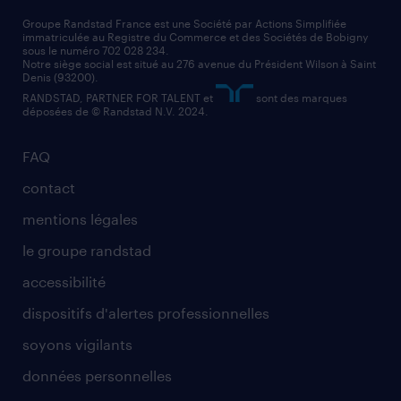
nos cabinets de recrutement
assistant administratif
Groupe Randstad France est une Société par Actions Simplifiée
immatriculée au Registre du Commerce et des Sociétés de Bobigny
sous le numéro 702 028 234.
comptable
Notre siège social est situé au 276 avenue du Président Wilson à Saint
Denis (93200).
RANDSTAD, PARTNER FOR TALENT et
sont des marques
déposées de © Randstad N.V. 2024.
FAQ
contact
mentions légales
le groupe randstad
accessibilité
dispositifs d'alertes professionnelles
soyons vigilants
données personnelles