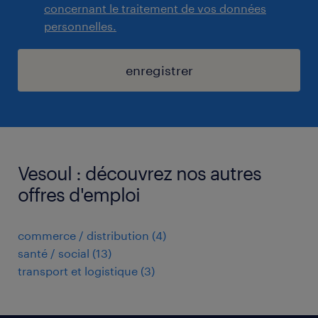
concernant le traitement de vos données
personnelles.
enregistrer
Vesoul : découvrez nos autres
offres d'emploi
commerce / distribution
(
4
)
santé / social
(
13
)
transport et logistique
(
3
)