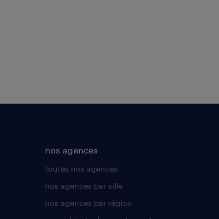
nos agences
toutes nos agences
nos agences par ville
nos agences par région