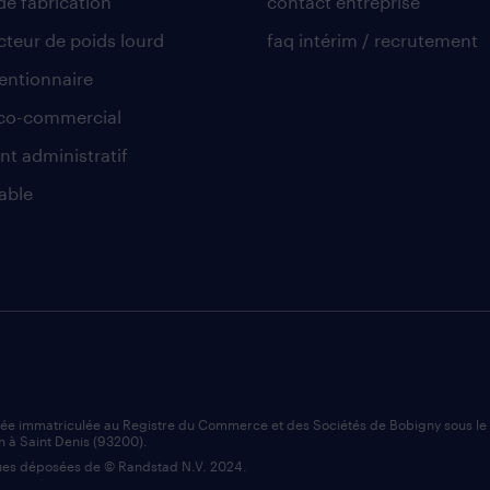
de fabrication
contact entreprise
teur de poids lourd
faq intérim / recrutement
ntionnaire
co-commercial
nt administratif
able
iée immatriculée au Registre du Commerce et des Sociétés de Bobigny sous l
n à Saint Denis (93200).
es déposées de © Randstad N.V. 2024.