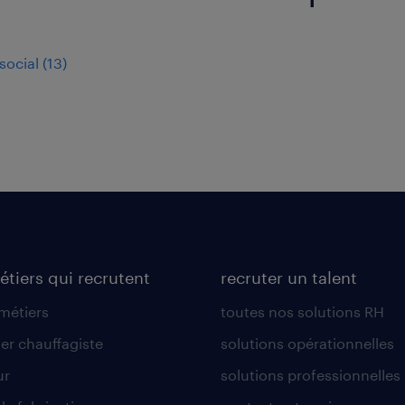
social
(
13
)
étiers qui recrutent
recruter un talent
 métiers
toutes nos solutions RH
er chauffagiste
solutions opérationnelles
ur
solutions professionnelles