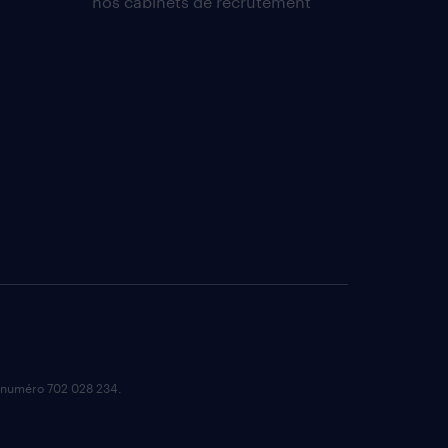
nos cabinets de recrutement
e numéro 702 028 234.