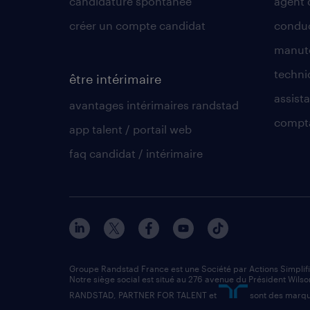
candidature spontanée
agent 
créer un compte candidat
conduc
manute
techni
être intérimaire
assista
avantages intérimaires randstad
compt
app talent / portail web
faq candidat / intérimaire
Groupe Randstad France est une Société par Actions Simplif
Notre siège social est situé au 276 avenue du Président Wilso
RANDSTAD, PARTNER FOR TALENT et
sont des marqu