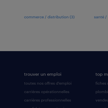
commerce / distribution
(
3
)
santé / 
trouver un emploi
top m
toutes nos offres d'emploi
fiches
carrières opérationnelles
plombi
carrières professionnelles
vende