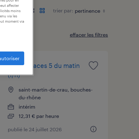
ories pour en
peut affecter
trier par:
blicités moins
enu via les
tout moment via
effacer les filtres
autoriser
cariste caces 5 du matin
(f/h)
saint-martin-de-crau, bouches-
du-rhône
intérim
12,31 € par heure
publié le 24 juillet 2026