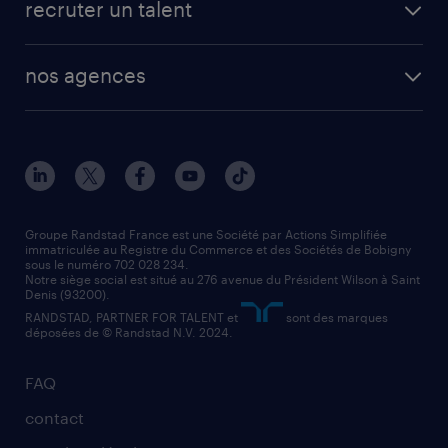
recruter un talent
plombier chauffagiste
toutes nos solutions RH
vendeur
nos agences
solutions opérationnelles
agent de fabrication
toutes nos agences
solutions professionnelles
conducteur de poids lourd
nos agences par ville
contact entreprise
manutentionnaire
nos agences par région
faq intérim / recrutement
technico-commercial
nos cabinets de recrutement
assistant administratif
Groupe Randstad France est une Société par Actions Simplifiée
immatriculée au Registre du Commerce et des Sociétés de Bobigny
sous le numéro 702 028 234.
comptable
Notre siège social est situé au 276 avenue du Président Wilson à Saint
Denis (93200).
RANDSTAD, PARTNER FOR TALENT et
sont des marques
déposées de © Randstad N.V. 2024.
FAQ
contact