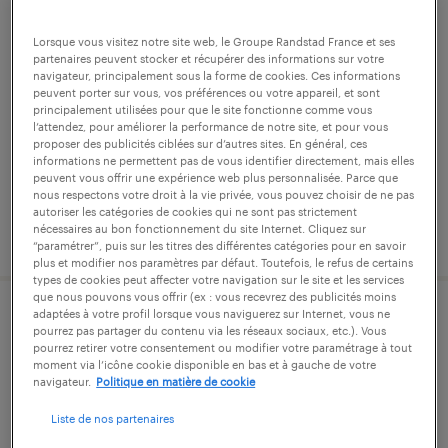
conducteur poids lourds (f/h)
Lorsque vous visitez notre site web, le Groupe Randstad France et ses
partenaires peuvent stocker et récupérer des informations sur votre
navigateur, principalement sous la forme de cookies. Ces informations
hœrdt, bas-rhin
peuvent porter sur vous, vos préférences ou votre appareil, et sont
intérim
principalement utilisées pour que le site fonctionne comme vous
l’attendez, pour améliorer la performance de notre site, et pour vous
12,34 € par heure
proposer des publicités ciblées sur d’autres sites. En général, ces
informations ne permettent pas de vous identifier directement, mais elles
peuvent vous offrir une expérience web plus personnalisée. Parce que
nous respectons votre droit à la vie privée, vous pouvez choisir de ne pas
autoriser les catégories de cookies qui ne sont pas strictement
nécessaires au bon fonctionnement du site Internet. Cliquez sur
publié le 13 mai 2026
“paramétrer”, puis sur les titres des différentes catégories pour en savoir
plus et modifier nos paramètres par défaut. Toutefois, le refus de certains
types de cookies peut affecter votre navigation sur le site et les services
que nous pouvons vous offrir (ex : vous recevrez des publicités moins
adaptées à votre profil lorsque vous naviguerez sur Internet, vous ne
magasinier cariste (f/h)
pourrez pas partager du contenu via les réseaux sociaux, etc.). Vous
pourrez retirer votre consentement ou modifier votre paramétrage à tout
moment via l’icône cookie disponible en bas et à gauche de votre
brumath, bas-rhin
navigateur.
Politique en matière de cookie
intérim
Liste de nos partenaires
13,31 € - 13,32 € par heure