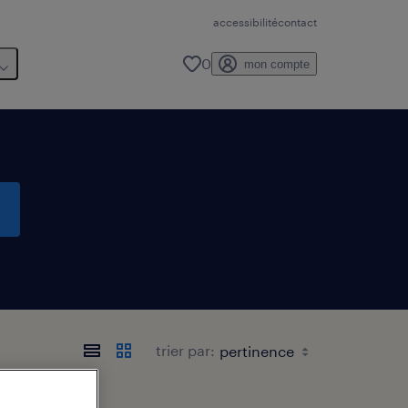
accessibilité
contact
0
mon compte
trier par: