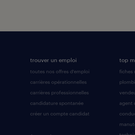
trouver un emploi
top m
toutes nos offres d'emploi
fiches
carrières opérationnelles
plombi
carrières professionnelles
vende
candidature spontanée
agent 
créer un compte candidat
conduc
manute
techni