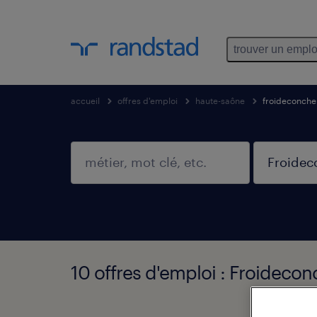
trouver un emplo
accueil
offres d'emploi
haute-saône
froideconche
10 offres d'emploi : Froideco