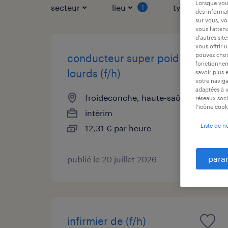
Lorsque vous
secteur
lieu
type de contr
1
des informat
sur vous, vo
vous l’atten
d’autres sit
vous offrir 
pouvez chois
conducteur super poids
fonctionneme
lourds (f/h)
savoir plus 
votre naviga
adaptées à v
froideconche, haute-saône
réseaux soci
l’icône cook
intérim
Liste de n
12,31 € par heure
para
publié le 20 juillet 2026
infirmier de (f/h)