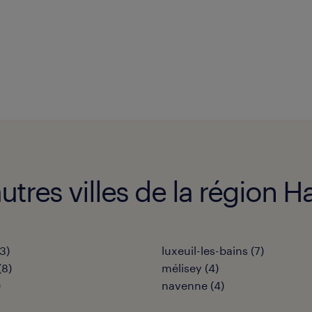
autres villes de la région 
3
)
luxeuil-les-bains
(
7
)
(
8
)
mélisey
(
4
)
)
navenne
(
4
)