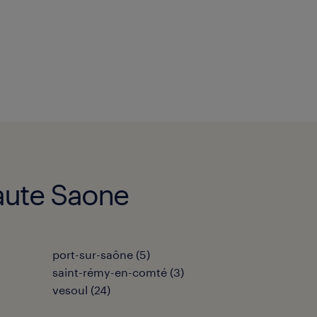
Haute Saone
port-sur-saône
(
5
)
saint-rémy-en-comté
(
3
)
vesoul
(
24
)