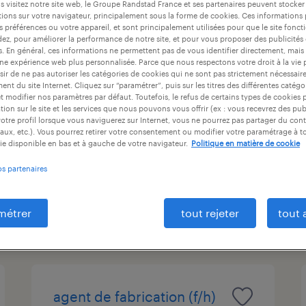
 visitez notre site web, le Groupe Randstad France et ses partenaires peuvent stocker
at
durée du contrat
niveau d'expérience
ions sur votre navigateur, principalement sous la forme de cookies. Ces informations
s préférences ou votre appareil, et sont principalement utilisées pour que le site fo
dez, pour améliorer la performance de notre site, et pour vous proposer des publicités 
es. En général, ces informations ne permettent pas de vous identifier directement, mais
une expérience web plus personnalisée. Parce que nous respectons votre droit à la vie 
ir de ne pas autoriser les catégories de cookies qui ne sont pas strictement nécessair
laqueur (f/h)
nt du site Internet. Cliquez sur “paramétrer”, puis sur les titres des différentes catég
et modifier nos paramètres par défaut. Toutefois, le refus de certains types de cookies 
froideconche, haute-saône
tion sur le site et les services que nous pouvons vous offrir (ex : vous recevrez des pu
otre profil lorsque vous naviguerez sur Internet, vous ne pourrez pas partager du cont
intérim
aux, etc.). Vous pourrez retirer votre consentement ou modifier votre paramétrage à 
ie disponible en bas et à gauche de votre navigateur.
Politique en matière de cookie
12,31 € par heure
os partenaires
métrer
tout rejeter
tout 
publié le 29 juillet 2026
agent de fabrication (f/h)