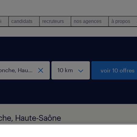
i
candidats
recruteurs
nos agences
à propos
voir 10 offres
nche, Haute-Saône