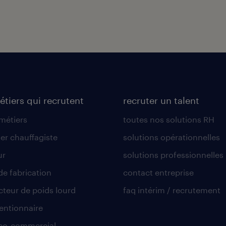
étiers qui recrutent
recruter un talent
 métiers
toutes nos solutions RH
er chauffagiste
solutions opérationnelles
ur
solutions professionnelles
de fabrication
contact entreprise
teur de poids lourd
faq intérim / recrutement
ntionnaire
co-commercial