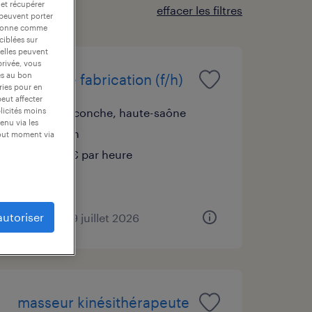
 et récupérer
effacer les filtres
 peuvent porter
nctionne comme
ciblées sur
 elles peuvent
privée, vous
es au bon
agent de fabrication (f/h)
ories pour en
peut affecter
froideconche, haute-saône
blicités moins
enu via les
intérim
tout moment via
12,31 € par heure
autoriser
publié le 29 juillet 2026
masseur kinésithérapeute