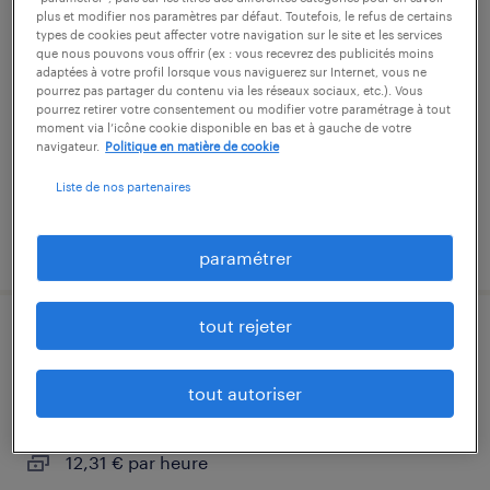
infirmier de nuit (f/h)
plus et modifier nos paramètres par défaut. Toutefois, le refus de certains
types de cookies peut affecter votre navigation sur le site et les services
que nous pouvons vous offrir (ex : vous recevrez des publicités moins
romorantin-lanthenay, loir-et-cher
adaptées à votre profil lorsque vous naviguerez sur Internet, vous ne
pourrez pas partager du contenu via les réseaux sociaux, etc.). Vous
intérim
pourrez retirer votre consentement ou modifier votre paramétrage à tout
moment via l’icône cookie disponible en bas et à gauche de votre
16,00 € par heure
navigateur.
Politique en matière de cookie
Liste de nos partenaires
publié le 24 juin 2026
paramétrer
tout rejeter
opérateur régleur (f/h)
tout autoriser
romorantin-lanthenay, loir-et-cher
intérim
12,31 € par heure