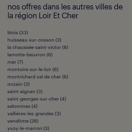
nos offres dans les autres villes de
la région Loir Et Cher
blois
(
33
)
huisseau-sur-cosson
(
3
)
la chaussée-saint-victor
(
8
)
lamotte-beuvron
(
6
)
mer
(
7
)
montoire-sur-le-loir
(
6
)
montrichard val de cher
(
6
)
onzain
(
3
)
saint-aignan
(
3
)
saint-georges-sur-cher
(
4
)
selommes
(
4
)
vallières-les-grandes
(
3
)
vendôme
(
28
)
yvoy-le-marron
(
3
)