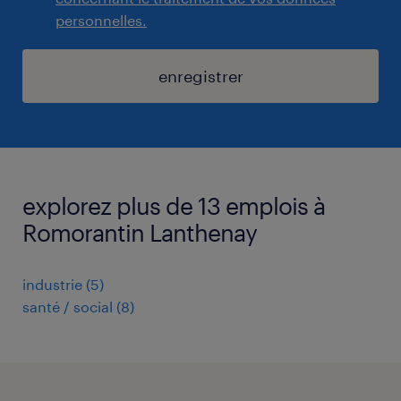
personnelles.
enregistrer
explorez plus de 13 emplois à
Romorantin Lanthenay
industrie
(
5
)
santé / social
(
8
)