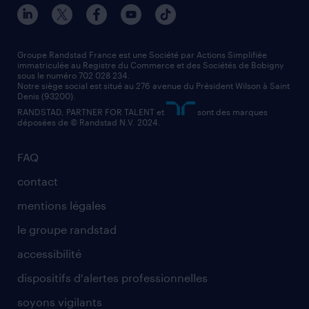
nos agences par ville
contact entreprise
manutentionnaire
nos agences par région
faq intérim / recrutement
technico-commercial
nos cabinets de recrutement
assistant administratif
Groupe Randstad France est une Société par Actions Simplifiée
immatriculée au Registre du Commerce et des Sociétés de Bobigny
sous le numéro 702 028 234.
comptable
Notre siège social est situé au 276 avenue du Président Wilson à Saint
Denis (93200).
RANDSTAD, PARTNER FOR TALENT et
sont des marques
déposées de © Randstad N.V. 2024.
FAQ
contact
mentions légales
le groupe randstad
accessibilité
dispositifs d'alertes professionnelles
soyons vigilants