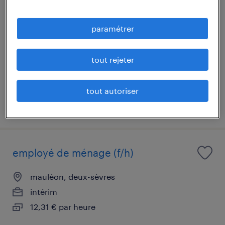
agent de fabrication (f/h)
paramétrer
mauléon, deux-sèvres
intérim
12,31 € par heure
tout rejeter
tout autoriser
publié le 5 août 2026
employé de ménage (f/h)
mauléon, deux-sèvres
intérim
12,31 € par heure