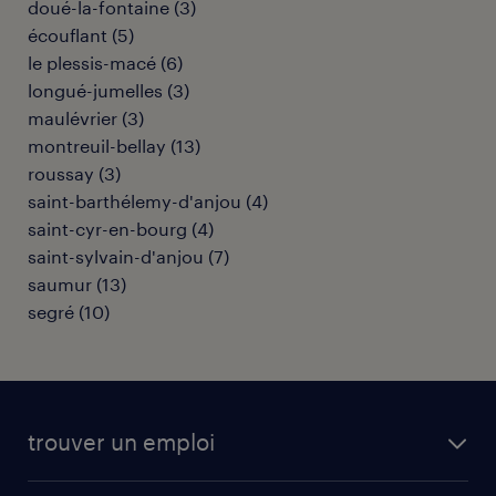
doué-la-fontaine
(
3
)
écouflant
(
5
)
le plessis-macé
(
6
)
longué-jumelles
(
3
)
maulévrier
(
3
)
montreuil-bellay
(
13
)
roussay
(
3
)
saint-barthélemy-d'anjou
(
4
)
saint-cyr-en-bourg
(
4
)
saint-sylvain-d'anjou
(
7
)
saumur
(
13
)
segré
(
10
)
trouver un emploi
toutes nos offres d'emploi