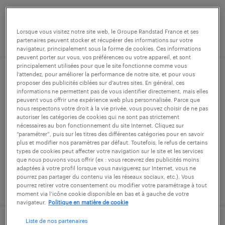
Lorsque vous visitez notre site web, le Groupe Randstad France et ses
publié le 22 juillet 2026
partenaires peuvent stocker et récupérer des informations sur votre
navigateur, principalement sous la forme de cookies. Ces informations
peuvent porter sur vous, vos préférences ou votre appareil, et sont
principalement utilisées pour que le site fonctionne comme vous
l’attendez, pour améliorer la performance de notre site, et pour vous
cariste (f/h)
proposer des publicités ciblées sur d’autres sites. En général, ces
informations ne permettent pas de vous identifier directement, mais elles
peuvent vous offrir une expérience web plus personnalisée. Parce que
mauléon, deux-sèvres
nous respectons votre droit à la vie privée, vous pouvez choisir de ne pas
autoriser les catégories de cookies qui ne sont pas strictement
intérim
nécessaires au bon fonctionnement du site Internet. Cliquez sur
“paramétrer”, puis sur les titres des différentes catégories pour en savoir
12,48 € par heure
plus et modifier nos paramètres par défaut. Toutefois, le refus de certains
types de cookies peut affecter votre navigation sur le site et les services
que nous pouvons vous offrir (ex : vous recevrez des publicités moins
adaptées à votre profil lorsque vous naviguerez sur Internet, vous ne
pourrez pas partager du contenu via les réseaux sociaux, etc.). Vous
publié le 22 juillet 2026
pourrez retirer votre consentement ou modifier votre paramétrage à tout
moment via l’icône cookie disponible en bas et à gauche de votre
navigateur.
Politique en matière de cookie
Liste de nos partenaires