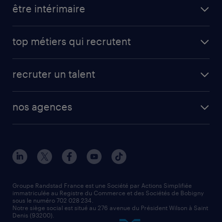
être intérimaire
carrières opérationnelles
avantages intérimaires randstad
carrières professionnelles
top métiers qui recrutent
app talent / portail web
candidature spontanée
fiches métiers
faq candidat / intérimaire
créer un compte candidat
recruter un talent
plombier chauffagiste
toutes nos solutions RH
vendeur
nos agences
solutions opérationnelles
agent de fabrication
toutes nos agences
solutions professionnelles
conducteur de poids lourd
nos agences par ville
contact entreprise
manutentionnaire
nos agences par région
faq intérim / recrutement
technico-commercial
nos cabinets de recrutement
assistant administratif
Groupe Randstad France est une Société par Actions Simplifiée
immatriculée au Registre du Commerce et des Sociétés de Bobigny
sous le numéro 702 028 234.
comptable
Notre siège social est situé au 276 avenue du Président Wilson à Saint
Denis (93200).