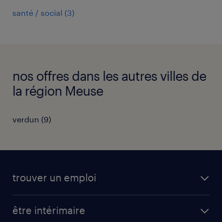
santé / social
(
3
)
nos offres dans les autres villes de
la région Meuse
verdun
(
9
)
trouver un emploi
toutes nos offres d'emploi
être intérimaire
carrières opérationnelles