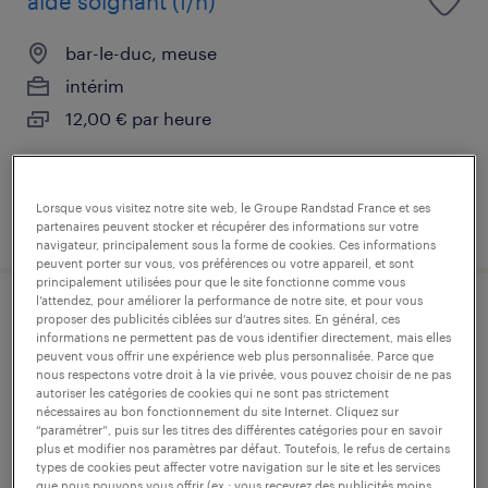
aide soignant (f/h)
bar-le-duc, meuse
intérim
12,00 € par heure
Lorsque vous visitez notre site web, le Groupe Randstad France et ses
publié le 28 juillet 2026
partenaires peuvent stocker et récupérer des informations sur votre
navigateur, principalement sous la forme de cookies. Ces informations
peuvent porter sur vous, vos préférences ou votre appareil, et sont
principalement utilisées pour que le site fonctionne comme vous
l’attendez, pour améliorer la performance de notre site, et pour vous
aide soignant (f/h)
proposer des publicités ciblées sur d’autres sites. En général, ces
informations ne permettent pas de vous identifier directement, mais elles
peuvent vous offrir une expérience web plus personnalisée. Parce que
bar-le-duc, meuse
nous respectons votre droit à la vie privée, vous pouvez choisir de ne pas
autoriser les catégories de cookies qui ne sont pas strictement
intérim
nécessaires au bon fonctionnement du site Internet. Cliquez sur
“paramétrer”, puis sur les titres des différentes catégories pour en savoir
1 950 € par mois
plus et modifier nos paramètres par défaut. Toutefois, le refus de certains
types de cookies peut affecter votre navigation sur le site et les services
que nous pouvons vous offrir (ex : vous recevrez des publicités moins