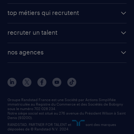
avantages intérimaires randstad
carrières professionnelles
top métiers qui recrutent
app talent / portail web
candidature spontanée
fiches métiers
faq candidat / intérimaire
créer un compte candidat
recruter un talent
plombier chauffagiste
toutes nos solutions RH
vendeur
nos agences
solutions opérationnelles
agent de fabrication
toutes nos agences
solutions professionnelles
conducteur de poids lourd
nos agences par ville
contact entreprise
manutentionnaire
nos agences par région
faq intérim / recrutement
technico-commercial
nos cabinets de recrutement
assistant administratif
Groupe Randstad France est une Société par Actions Simplifiée
immatriculée au Registre du Commerce et des Sociétés de Bobigny
sous le numéro 702 028 234.
comptable
Notre siège social est situé au 276 avenue du Président Wilson à Saint
Denis (93200).
RANDSTAD, PARTNER FOR TALENT et
sont des marques
déposées de © Randstad N.V. 2024.