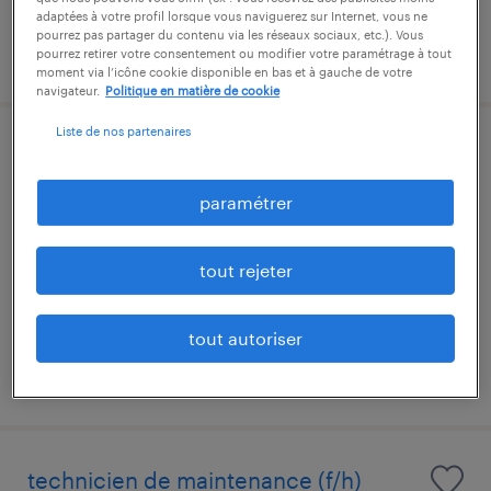
adaptées à votre profil lorsque vous naviguerez sur Internet, vous ne
pourrez pas partager du contenu via les réseaux sociaux, etc.). Vous
publié le 28 juillet 2026
pourrez retirer votre consentement ou modifier votre paramétrage à tout
moment via l’icône cookie disponible en bas et à gauche de votre
navigateur.
Politique en matière de cookie
Liste de nos partenaires
automaticien (f/h)
paramétrer
haironville, meuse
cdi
tout rejeter
28 000 € - 32 000 € par année
tout autoriser
publié le 5 juin 2026
technicien de maintenance (f/h)